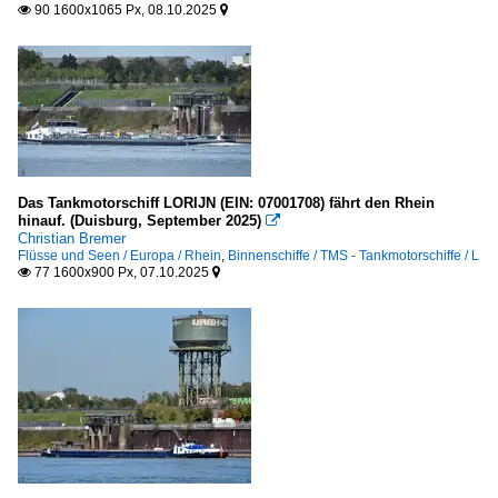
90 1600x1065 Px, 08.10.2025


Das Tankmotorschiff LORIJN (EIN: 07001708) fährt den Rhein
hinauf. (Duisburg, September 2025)

Christian Bremer
Flüsse und Seen / Europa / Rhein
,
Binnenschiffe / TMS - Tankmotorschiffe / L
77 1600x900 Px, 07.10.2025

