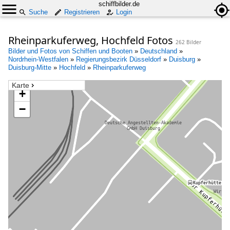
schiffbilder.de
Suche
Registrieren
Login
Rheinparkuferweg, Hochfeld Fotos
262 Bilder
Bilder und Fotos von Schiffen und Booten
»
Deutschland
»
Nordrhein-Westfalen
»
Regierungsbezirk Düsseldorf
»
Duisburg
»
Duisburg-Mitte
»
Hochfeld
»
Rheinparkuferweg
Karte
+
−