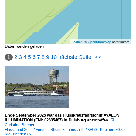
Leaflet
| ©
OpenStreetMap
contributors
Daten werden geladen
1
2
3
4
5
6
7
8
9
10
nächste Seite
>>
Ende September 2025 war das Flusskreuzfahrtschiff AVALON
ILLUMINATION (ENI: 02335487) in Duisburg anzutreffen.

Christian Bremer
Flüsse und Seen / Europa / Rhein
,
Binnenschiffe / KFGS - Kabinen-FGS für
Kreuzfahrten / A