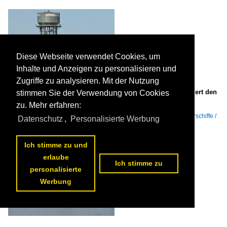
Diese Webseite verwendet Cookies, um
Inhalte und Anzeigen zu personalisieren und
Zugriffe zu analysieren. Mit der Nutzung
Das Gütermotorschiff NORDERSTEDT (ENI: 04010400) passiert den
stimmen Sie der Verwendung von Cookies
Rhein bei Duisburg. (September 2025)

zu. Mehr erfahren:
Christian Bremer
Flüsse und Seen / Europa / Rhein
,
Binnenschiffe / GMS - Gütermotorschiffe /
Datenschutz
,
Personalisierte Werbung
N
84 1600x1065 Px, 26.09.2025


Ich stimme zu und
erlaube
Ich stimme zu
personalisierte
Werbung