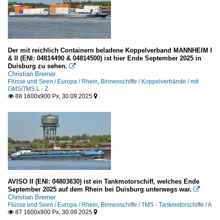
Der mit reichlich Containern beladene Koppelverband MANNHEIM I
& II (ENI: 04814490 & 04814500) ist hier Ende September 2025 in
Duisburg zu sehen.

Christian Bremer
Flüsse und Seen / Europa / Rhein
,
Binnenschiffe / Koppelverbände / mit
GMS/TMS L - Z
88 1600x900 Px, 30.09.2025


AVISO II (ENI: 04803830) ist ein Tankmotorschiff, welches Ende
September 2025 auf dem Rhein bei Duisburg unterwegs war.

Christian Bremer
Flüsse und Seen / Europa / Rhein
,
Binnenschiffe / TMS - Tankmotorschiffe / A
87 1600x900 Px, 30.09.2025

