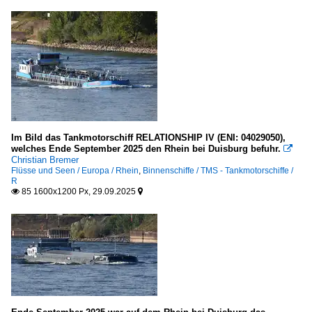
Im Bild das Tankmotorschiff RELATIONSHIP IV (ENI: 04029050),
welches Ende September 2025 den Rhein bei Duisburg befuhr.

Christian Bremer
Flüsse und Seen / Europa / Rhein
,
Binnenschiffe / TMS - Tankmotorschiffe /
R
85 1600x1200 Px, 29.09.2025

