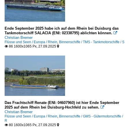
Ende September 2025 habe ich auf dem Rhein bei Duisburg das
Tankmotorschiff SALACIA (ENI: 02338795) ablichten können.

Christian Bremer
Flüsse und Seen / Europa / Rhein
,
Binnenschiffe / TMS - Tankmotorschiffe / S
86 1600x1065 Px, 27.09.2025


Das Frachtschiff Renate (ENI: 04607960) ist hier Ende September
2025 auf dem Rhein bei Duisburg-Hochfeld zu sehen.

Christian Bremer
Flüsse und Seen / Europa / Rhein
,
Binnenschiffe / GMS - Gütermotorschiffe /
R
80 1600x1065 Px, 27.09.2025

