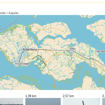
elle > Kapelle
1,39 km
2,57 km
3