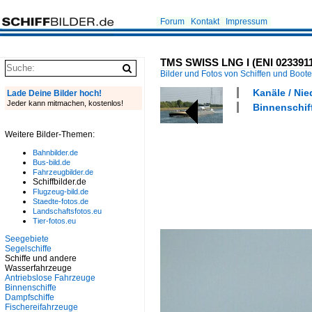
Forum
Kontakt
Impressum
TMS SWISS LNG I (ENI 02339110
Bilder und Fotos von Schiffen und Boot
Kanäle / Nie
Lade Deine Bilder hoch!
Jeder kann mitmachen, kostenlos!
Binnenschiff
Weitere Bilder-Themen:
Bahnbilder.de
Bus-bild.de
Fahrzeugbilder.de
Schiffbilder.de
Flugzeug-bild.de
Staedte-fotos.de
Landschaftsfotos.eu
Tier-fotos.eu
Seegebiete
Segelschiffe
Schiffe und andere
Wasserfahrzeuge
Antriebslose Fahrzeuge
Binnenschiffe
Dampfschiffe
Fischereifahrzeuge