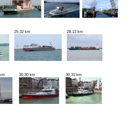
25,32 km
28,13 km
 km
30,30 km
30,31 km