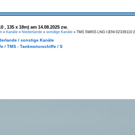
 , 135 x 18m) am 14.08.2025 zw.
en
»
Kanäle
»
Niederlande
»
sonstige Kanäle
»
TMS SWISS LNG I (ENI 02339110
(
derlande / sonstige Kanäle
e / TMS - Tankmotorschiffe / S