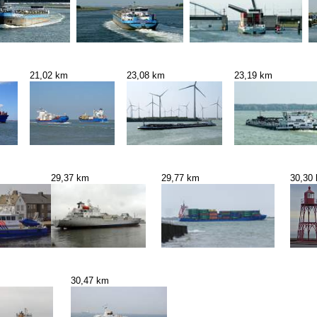
21,02 km
23,08 km
23,19 km
29,37 km
29,77 km
30,30
30,47 km