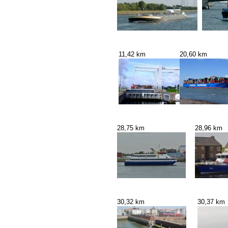
11,42 km
20,60 km
28,75 km
28,96 km
30,32 km
30,37 km