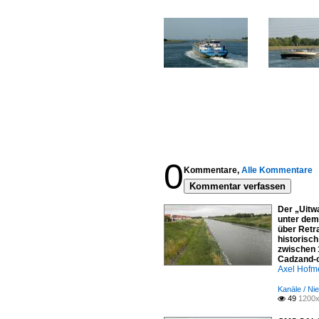
0
Kommentare,
Alle Kommentare
Kommentar verfassen
Der „Uitw
unter dem
über Retr
historisc
zwischen 
Cadzand-o
Axel Hofme
Kanäle / Ni
49
1200x
