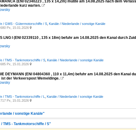
ANCA (ENI 02340223 , 135 x 14,2m) mußte am 14.08.2025 nach dem Verlassen
Niederlande kurz warten.

kowsky
fe / GMS - Gütermotorschiffe / S
,
Kanäle / Niederlande / sonstige Kanäle
680 Px, 15.01.2026

 LNG I (ENI 02339110 , 135 x 18m) befuhr am 14.08.2025 den Kanal durch Zui
kowsky
fe / TMS - Tankmotorschiffe / S
,
Kanäle / Niederlande / sonstige Kanäle
685 Px, 15.01.2026

E DEYMANN (ENI 04804360 , 110 x 11,4m) befuhr am 14.08.2025 den Kanal durc
e ist der Verkeerspost Wemeldinge.

kowsky
fe / TMS - Tankmotorschiffe / L
,
Kanäle / Niederlande / sonstige Kanäle
717 Px, 15.01.2026

erlande / sonstige Kanäle"
 / TMS - Tankmotorschiffe / S"