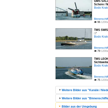
GMS SALAM
Schore / 
Bodo Kra
Binnenschif
96
1200x

TMS SWISS

Bodo Kra
Binnenschif
79
1200x

TMS LEONI
Sichtweit
Bodo Kra
Binnenschif
75
1200x

Weitere Bilder aus "Kanäle / Nied
Weitere Bilder aus "Binnenschiffe
Bilder aus der Umgebung