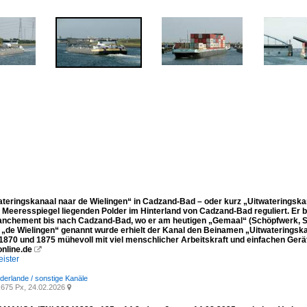
ateringskanaal naar de Wielingen“ in Cadzand-Bad – oder kurz „Uitwateringsk
 Meeresspiegel liegenden Polder im Hinterland von Cadzand-Bad reguliert. Er
anchement bis nach Cadzand-Bad, wo er am heutigen „Gemaal“ (Schöpfwerk, Sc
h „de Wielingen“ genannt wurde erhielt der Kanal den Beinamen „Uitwateringsk
1870 und 1875 mühevoll mit viel menschlicher Arbeitskraft und einfachen Gerä
nline.de

ister
ederlande / sonstige Kanäle
675 Px, 24.02.2026
