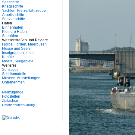
Seeschiffe
Kriegsschiffe
Yachten, Freizeitfahrzeuge
Arbeitsschiffe
Spezialschiffe
Häfen
Binnenhäfen
Kleinere Häfen
Seehäfen
Wasserstraßen und Reviere
Fjorde, Förden, Meerbusen
Flüsse und Seen
Inselgruppen, Inseln
Kanäle
Meere, Seegebiete
Weiteres
Sonstiges
Schiffsmodelle
Museen, Ausstellungen
Unternehmen
Neuzugänge
Fotostellen
Zeitachse
Datenschutzerklärung