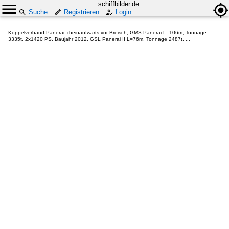
schiffbilder.de
Suche
Registrieren
Login
Koppelverband Panerai, rheinaufwärts vor Breisch, GMS Panerai L=106m, Tonnage
3335t, 2x1420 PS, Baujahr 2012, GSL Panerai II L=76m, Tonnage 2487t, ...