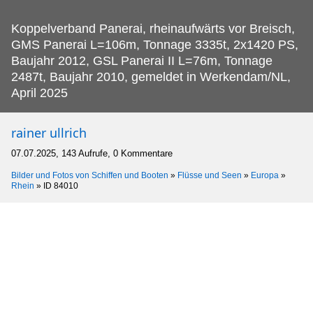
Koppelverband Panerai, rheinaufwärts vor Breisch,
GMS Panerai L=106m, Tonnage 3335t, 2x1420 PS,
Baujahr 2012, GSL Panerai II L=76m, Tonnage
2487t, Baujahr 2010, gemeldet in Werkendam/NL,
April 2025
rainer ullrich
07.07.2025, 143 Aufrufe, 0 Kommentare
Bilder und Fotos von Schiffen und Booten
»
Flüsse und Seen
»
Europa
»
Rhein
»
ID 84010