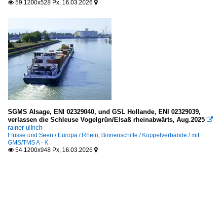
59 1200x528 Px, 16.03.2026


SGMS Alsage, ENI 02329040, und GSL Hollande, ENI 02329039,
verlassen die Schleuse Vogelgrün/Elsaß rheinabwärts, Aug.2025

rainer ullrich
Flüsse und Seen / Europa / Rhein
,
Binnenschiffe / Koppelverbände / mit
GMS/TMS A - K
54 1200x948 Px, 16.03.2026

