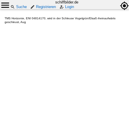
schiffbilder.de
Suche
Registrieren
Login
TMS Horizonte, ENI 04814170, wird in der Schleuse Vogelgrün/Elsaß rheinaufwärts
geschleust, Aug