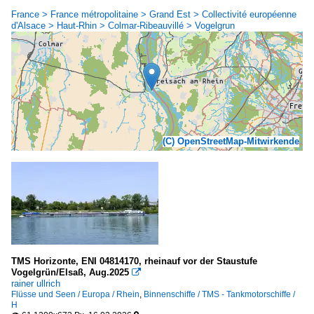
France > France métropolitaine > Grand Est > Collectivité européenne
d'Alsace > Haut-Rhin > Colmar-Ribeauvillé > Vogelgrun
(C) OpenStreetMap-Mitwirkende
TMS Horizonte, ENI 04814170, rheinauf vor der Staustufe
Vogelgrün/Elsaß, Aug.2025

rainer ullrich
Flüsse und Seen / Europa / Rhein
,
Binnenschiffe / TMS - Tankmotorschiffe /
H