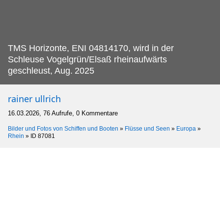
TMS Horizonte, ENI 04814170, wird in der
Schleuse Vogelgrün/Elsaß rheinaufwärts
geschleust, Aug.
2025
rainer ullrich
16.03.2026, 76 Aufrufe, 0 Kommentare
Bilder und Fotos von Schiffen und Booten
»
Flüsse und Seen
»
Europa
»
Rhein
»
ID 87081