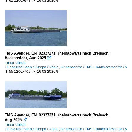
61 1200x673 Px, 16.03.2026


TMS Avenger, ENI 02337271, rheinabwärts nach Breisach,
Heckansicht, Aug.2025

rainer ullrich
Flüsse und Seen / Europa / Rhein
,
Binnenschiffe / TMS - Tankmotorschiffe / A
55 1200x701 Px, 16.03.2026


TMS Avenger, ENI 02337271, rheinabwärts nach Breisach,
Aug.2025

rainer ullrich
Flüsse und Seen / Europa / Rhein
,
Binnenschiffe / TMS - Tankmotorschiffe / A