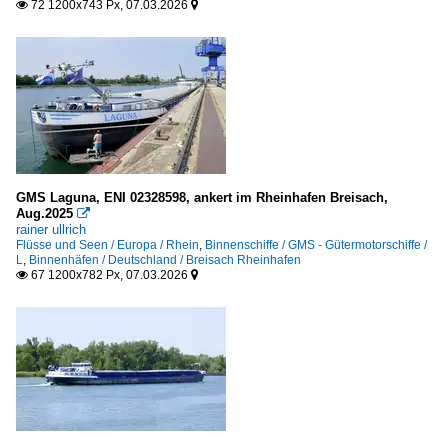
72 1200x743 Px, 07.03.2026


GMS Laguna, ENI 02328598, ankert im Rheinhafen Breisach,
Aug.2025

rainer ullrich
Flüsse und Seen / Europa / Rhein
,
Binnenschiffe / GMS - Gütermotorschiffe /
L
,
Binnenhäfen / Deutschland / Breisach Rheinhafen
67 1200x782 Px, 07.03.2026

