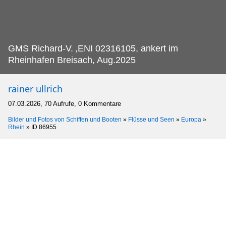
GMS Richard-V.
,ENI 02316105, ankert im
Rheinhafen Breisach, Aug.2025
rainer ullrich
07.03.2026, 70 Aufrufe, 0 Kommentare
Bilder und Fotos von Schiffen und Booten
»
Flüsse und Seen
»
Europa
»
Rhein
»
ID 86955