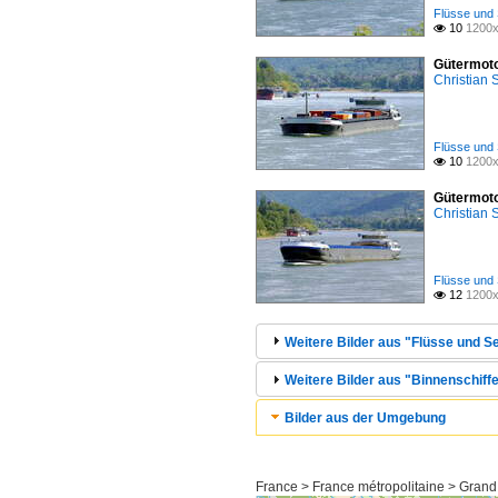
Flüsse und 
10
1200x

Gütermoto
Christian
Flüsse und 
10
1200x

Gütermoto
Christian
Flüsse und 
12
1200x

Weitere Bilder aus "Flüsse und Se
Weitere Bilder aus "Binnenschiffe
Bilder aus der Umgebung
France > France métropolitaine > Grand