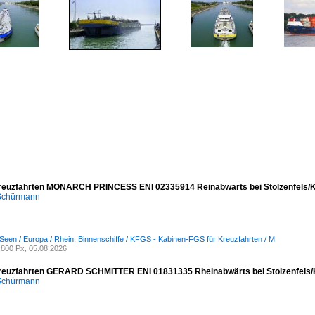
reuzfahrten MONARCH PRINCESS ENI 02335914 Reinabwärts bei Stolzenfels/K
 Schürmann
Seen / Europa / Rhein
,
Binnenschiffe / KFGS - Kabinen-FGS für Kreuzfahrten / M
800 Px, 05.08.2026
reuzfahrten GERARD SCHMITTER ENI 01831335 Rheinabwärts bei Stolzenfels/
 Schürmann