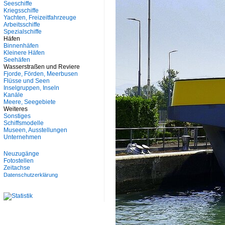
Seeschiffe
Kriegsschiffe
Yachten, Freizeitfahrzeuge
Arbeitsschiffe
Spezialschiffe
Häfen
Binnenhäfen
Kleinere Häfen
Seehäfen
Wasserstraßen und Reviere
Fjorde, Förden, Meerbusen
Flüsse und Seen
Inselgruppen, Inseln
Kanäle
Meere, Seegebiete
Weiteres
Sonstiges
Schiffsmodelle
Museen, Ausstellungen
Unternehmen
Neuzugänge
Fotostellen
Zeitachse
Datenschutzerklärung