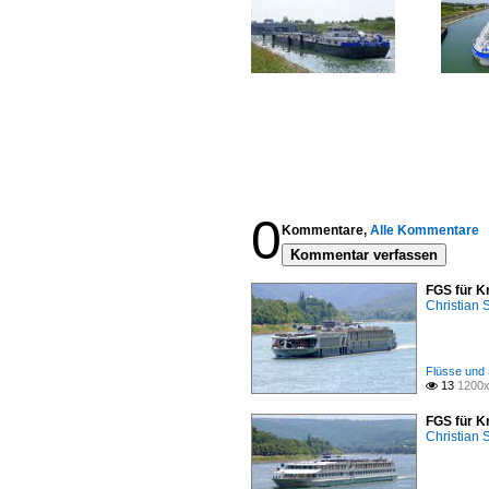
0
Kommentare,
Alle Kommentare
Kommentar verfassen
FGS für K
Christian
Flüsse und 
13
1200x

FGS für K
Christian