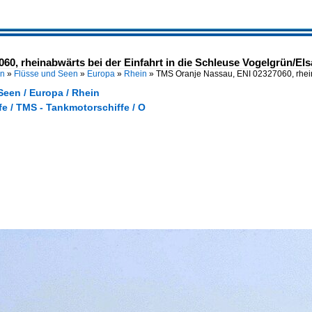
0, rheinabwärts bei der Einfahrt in die Schleuse Vogelgrün/El
en
»
Flüsse und Seen
»
Europa
»
Rhein
»
TMS Oranje Nassau, ENI 02327060, rhei
Seen / Europa / Rhein
e / TMS - Tankmotorschiffe / O