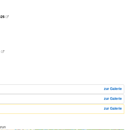
026

6

zur Galerie
zur Galerie
zur Galerie
grun