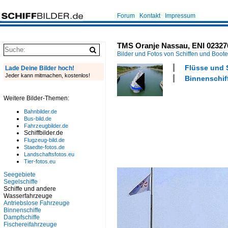
Forum
Kontakt
Impressum
TMS Oranje Nassau, ENI 0232706
Bilder und Fotos von Schiffen und Boot
Flüsse und 
Lade Deine Bilder hoch!
Jeder kann mitmachen, kostenlos!
Binnenschiff
Weitere Bilder-Themen:
Bahnbilder.de
Bus-bild.de
Fahrzeugbilder.de
Schiffbilder.de
Flugzeug-bild.de
Staedte-fotos.de
Landschaftsfotos.eu
Tier-fotos.eu
Seegebiete
Segelschiffe
Schiffe und andere
Wasserfahrzeuge
Antriebslose Fahrzeuge
Binnenschiffe
Dampfschiffe
Fischereifahrzeuge