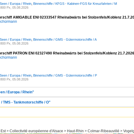
Seen / Europa / Rhein
,
Binnenschiffe / KFGS - Kabinen-FGS für Kreuzfahrten / M
800 Px, 05.08.2026
rschiff AMIGABLE ENI 02333547 Rheinabwärts bei Stolzenfels/Koblenz 21.7.2
 Schürmann
Seen / Europa / Rhein
,
Binnenschiffe / GMS - Gütermotorschiffe / A
800 Px, 05.08.2026
rschiff PATRON ENI 02327490 Rheinabwärts bei Stolzenfels/Koblenz 21.7.202
 Schürmann
Seen / Europa / Rhein
,
Binnenschiffe / GMS - Gütermotorschiffe / P
800 Px, 05.08.2026
en / Europa / Rhein"
 / TMS - Tankmotorschiffe / O"
 Est > Collectivité européenne d'Alsace > Haut-Rhin > Colmar-Ribeauvillé > Vogel