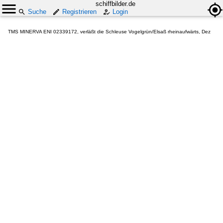
schiffbilder.de
Suche
Registrieren
Login
TMS MINERVA ENI 02339172, verläßt die Schleuse Vogelgrün/Elsaß rheinaufwärts, Dez