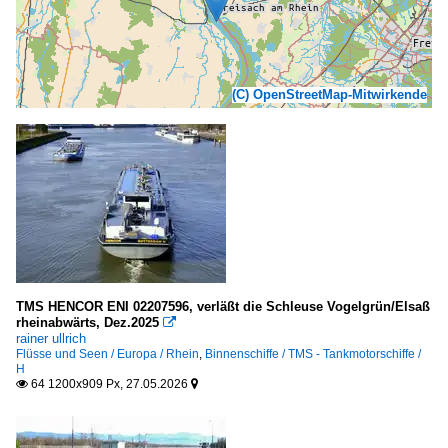
(C) OpenStreetMap-Mitwirkende
TMS HENCOR ENI 02207596, verläßt die Schleuse Vogelgrün/Elsaß
rheinabwärts, Dez.2025

rainer ullrich
Flüsse und Seen / Europa / Rhein
,
Binnenschiffe / TMS - Tankmotorschiffe /
H
64 1200x909 Px, 27.05.2026

