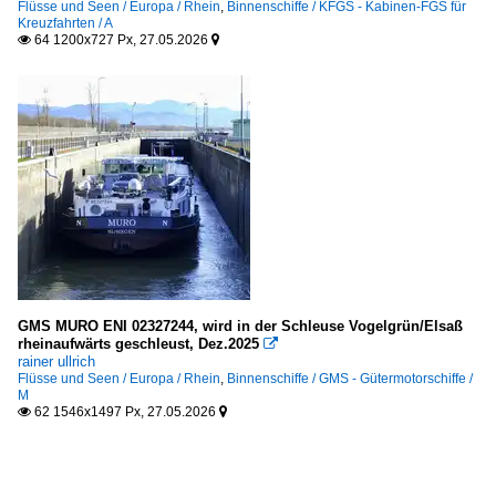
Flüsse und Seen / Europa / Rhein
,
Binnenschiffe / KFGS - Kabinen-FGS für
Kreuzfahrten / A
64 1200x727 Px, 27.05.2026


GMS MURO ENI 02327244, wird in der Schleuse Vogelgrün/Elsaß
rheinaufwärts geschleust, Dez.2025

rainer ullrich
Flüsse und Seen / Europa / Rhein
,
Binnenschiffe / GMS - Gütermotorschiffe /
M
62 1546x1497 Px, 27.05.2026

