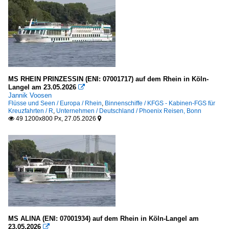
MS RHEIN PRINZESSIN (ENI: 07001717) auf dem Rhein in Köln-
Langel am 23.05.2026

Jannik Voosen
Flüsse und Seen / Europa / Rhein
,
Binnenschiffe / KFGS - Kabinen-FGS für
Kreuzfahrten / R
,
Unternehmen / Deutschland / Phoenix Reisen, Bonn
49 1200x800 Px, 27.05.2026


MS ALINA (ENI: 07001934) auf dem Rhein in Köln-Langel am
23.05.2026
