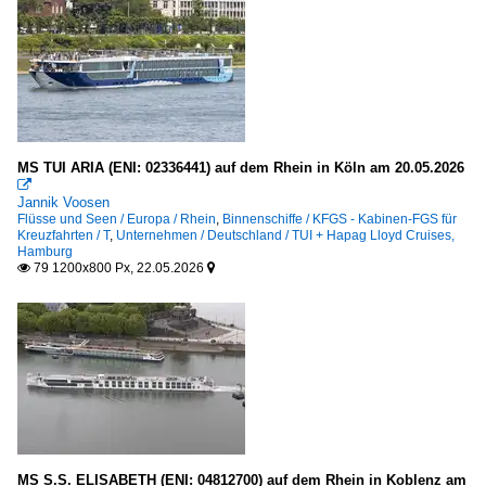
MS TUI ARIA (ENI: 02336441) auf dem Rhein in Köln am 20.05.2026

Jannik Voosen
Flüsse und Seen / Europa / Rhein
,
Binnenschiffe / KFGS - Kabinen-FGS für
Kreuzfahrten / T
,
Unternehmen / Deutschland / TUI + Hapag Lloyd Cruises,
Hamburg
79 1200x800 Px, 22.05.2026


MS S.S. ELISABETH (ENI: 04812700) auf dem Rhein in Koblenz am