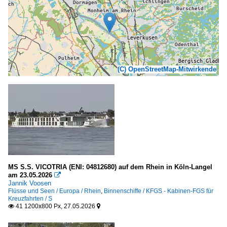
(C) OpenStreetMap-Mitwirkende
MS S.S. VICOTRIA (ENI: 04812680) auf dem Rhein in Köln-Langel
am 23.05.2026

Jannik Voosen
Flüsse und Seen / Europa / Rhein
,
Binnenschiffe / KFGS - Kabinen-FGS für
Kreuzfahrten / S
41 1200x800 Px, 27.05.2026

