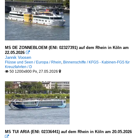
MS DE ZONNEBLOEM (ENI: 02327391) auf dem Rhein in Köln am
22.05.2026

Jannik Voosen
Flüsse und Seen / Europa / Rhein
,
Binnenschiffe / KFGS - Kabinen-FGS für
Kreuzfahrten / D
50 1200x800 Px, 27.05.2026


MS TUI ARIA (ENI: 02336441) auf dem Rhein in Köln am 20.05.2026
