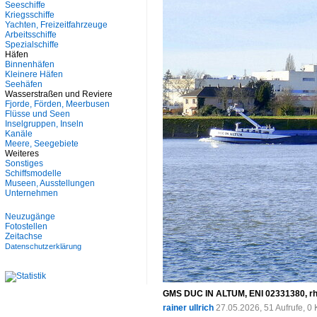
Seeschiffe
Kriegsschiffe
Yachten, Freizeitfahrzeuge
Arbeitsschiffe
Spezialschiffe
Häfen
Binnenhäfen
Kleinere Häfen
Seehäfen
Wasserstraßen und Reviere
Fjorde, Förden, Meerbusen
Flüsse und Seen
Inselgruppen, Inseln
Kanäle
Meere, Seegebiete
Weiteres
Sonstiges
Schiffsmodelle
Museen, Ausstellungen
Unternehmen
Neuzugänge
Fotostellen
Zeitachse
Datenschutzerklärung
GMS DUC IN ALTUM, ENI 02331380, rhe
rainer ullrich
27.05.2026, 51 Aufrufe, 