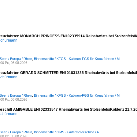
reuzfahrten MONARCH PRINCESS ENI 02335914 Reinabwärts bei Stolzenfels/K
 Schürmann
Seen / Europa / Rhein
,
Binnenschiffe / KFGS - Kabinen-FGS für Kreuzfahrten / M
00 Px, 05.08.2026
reuzfahrten GERARD SCHMITTER ENI 01831335 Rheinabwärts bei Stolzenfels/
 Schürmann
Seen / Europa / Rhein
,
Binnenschiffe / KFGS - Kabinen-FGS für Kreuzfahrten / M
00 Px, 05.08.2026
rschiff AMIGABLE ENI 02333547 Rheinabwärts bei Stolzenfels/Koblenz 21.7.2
 Schürmann
Seen / Europa / Rhein
,
Binnenschiffe / GMS - Gütermotorschiffe / A
00 Px, 05.08.2026