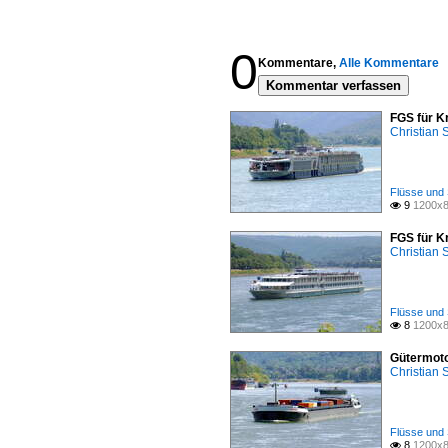
0
Kommentare,
Alle Kommentare
Kommentar verfassen
FGS für K
Christian
Flüsse und 
9
1200x8

FGS für K
Christian
Flüsse und 
8
1200x8

Gütermoto
Christian
Flüsse und 
8
1200x8
