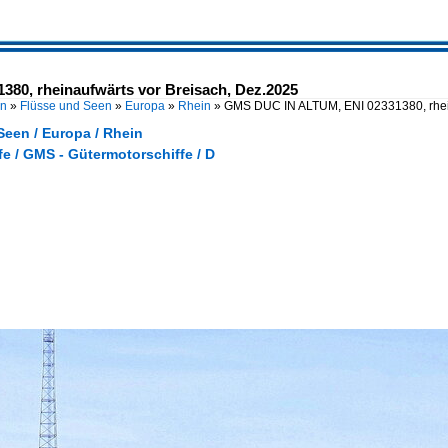
80, rheinaufwärts vor Breisach, Dez.2025
en
»
Flüsse und Seen
»
Europa
»
Rhein
»
GMS DUC IN ALTUM, ENI 02331380, rhei
Seen / Europa / Rhein
e / GMS - Gütermotorschiffe / D