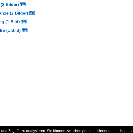
(2 Bilder)
🗺
nze (2 Bilder)
🗺
g (1 Bild)
🗺
ße (1 Bild)
🗺
und Zugriffe zu analysieren. Sie können zwischen personalisierter und nicht-pers