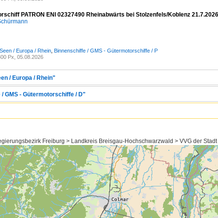
rschiff PATRON ENI 02327490 Rheinabwärts bei Stolzenfels/Koblenz 21.7.202
 Schürmann
Seen / Europa / Rhein
,
Binnenschiffe / GMS - Gütermotorschiffe / P
00 Px, 05.08.2026
en / Europa / Rhein"
 / GMS - Gütermotorschiffe / D"
ierungsbezirk Freiburg > Landkreis Breisgau-Hochschwarzwald > VVG der Stadt 