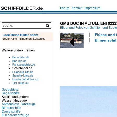
Forum
Kontakt
Impressum
GMS DUC IN ALTUM, ENI 023313
Bilder und Fotos von Schiffen und Boot
Flüsse und 
Lade Deine Bilder hoch!
Jeder kann mitmachen, kostenlos!
Binnenschiff
Weitere Bilder-Themen:
Bahnbilder.de
Bus-bild.de
Fahrzeugbilder.de
Schiffbilder.de
Flugzeug-bild.de
Staedte-fotos.de
Landschaftsfotos.eu
Tier-fotos.eu
Seegebiete
Segelschiffe
Schiffe und andere
Wasserfahrzeuge
Antriebslose Fahrzeuge
Binnenschiffe
Dampfschiffe
Fischereifahrzeuge