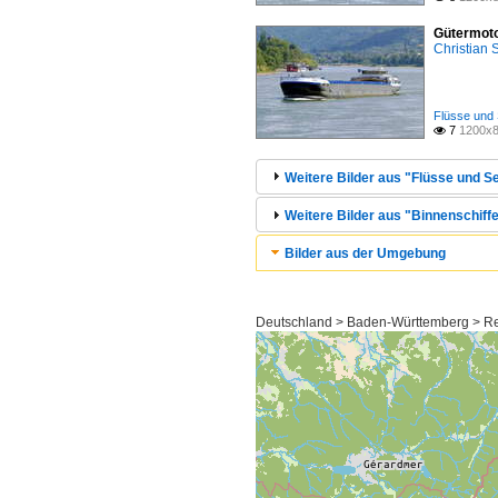
Gütermoto
Christian
Flüsse und 
7
1200x8

Weitere Bilder aus "Flüsse und Se
Weitere Bilder aus "Binnenschiffe
Bilder aus der Umgebung
Deutschland > Baden-Württemberg > Reg