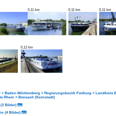
0,11 km
0,11 km
0,11 km
0,12 km
 > Baden-Württemberg > Regierungsbezirk Freiburg > Landkreis 
m Rhein > Breisach (Kernstadt)
(3 Bilder)
🗺
n (4 Bilder)
🗺