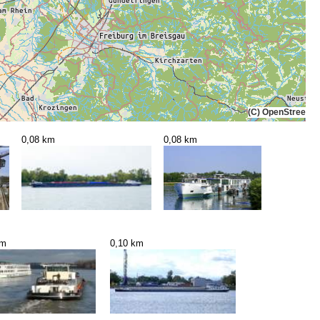
(C) OpenStreetMa
0,08 km
0,08 km
km
0,10 km