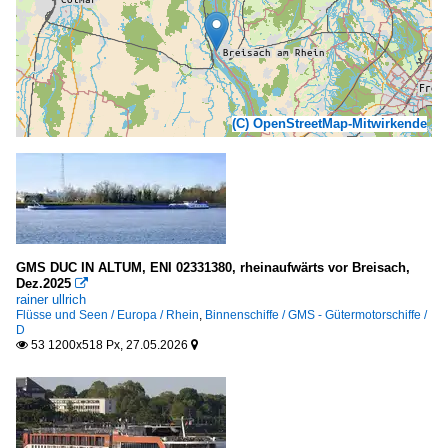
(C) OpenStreetMap-Mitwirkende
GMS DUC IN ALTUM, ENI 02331380, rheinaufwärts vor Breisach,
Dez.2025

rainer ullrich
Flüsse und Seen / Europa / Rhein
,
Binnenschiffe / GMS - Gütermotorschiffe /
D
53 1200x518 Px, 27.05.2026

