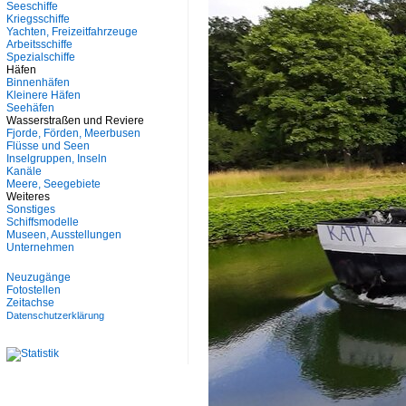
Seeschiffe
Kriegsschiffe
Yachten, Freizeitfahrzeuge
Arbeitsschiffe
Spezialschiffe
Häfen
Binnenhäfen
Kleinere Häfen
Seehäfen
Wasserstraßen und Reviere
Fjorde, Förden, Meerbusen
Flüsse und Seen
Inselgruppen, Inseln
Kanäle
Meere, Seegebiete
Weiteres
Sonstiges
Schiffsmodelle
Museen, Ausstellungen
Unternehmen
Neuzugänge
Fotostellen
Zeitachse
Datenschutzerklärung