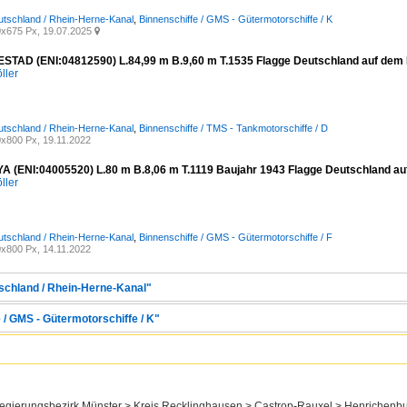
utschland / Rhein-Herne-Kanal
,
Binnenschiffe / GMS - Gütermotorschiffe / K
x675 Px, 19.07.2025

TAD (ENI:04812590) L.84,99 m B.9,60 m T.1535 Flagge Deutschland auf dem RH
ller
utschland / Rhein-Herne-Kanal
,
Binnenschiffe / TMS - Tankmotorschiffe / D
x800 Px, 19.11.2022
 (ENI:04005520) L.80 m B.8,06 m T.1119 Baujahr 1943 Flagge Deutschland auf
ller
utschland / Rhein-Herne-Kanal
,
Binnenschiffe / GMS - Gütermotorschiffe / F
x800 Px, 14.11.2022
tschland / Rhein-Herne-Kanal"
 / GMS - Gütermotorschiffe / K"
egierungsbezirk Münster > Kreis Recklinghausen > Castrop-Rauxel > Henrichenbu