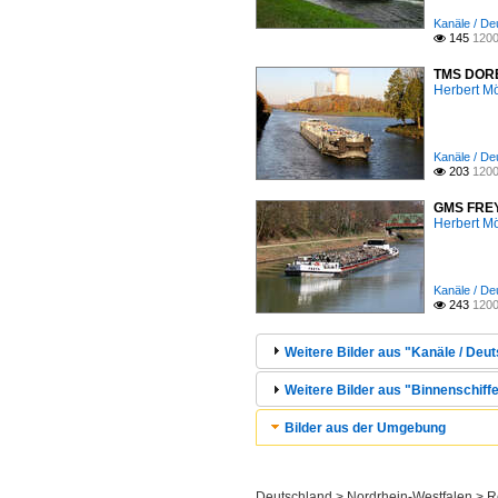
Kanäle / De
145
1200

TMS DORES
Herbert Mö
Kanäle / De
203
1200

GMS FREYA
Herbert Mö
Kanäle / De
243
1200

Weitere Bilder aus "Kanäle / Deu
Weitere Bilder aus "Binnenschiffe
Bilder aus der Umgebung
Deutschland > Nordrhein-Westfalen > R