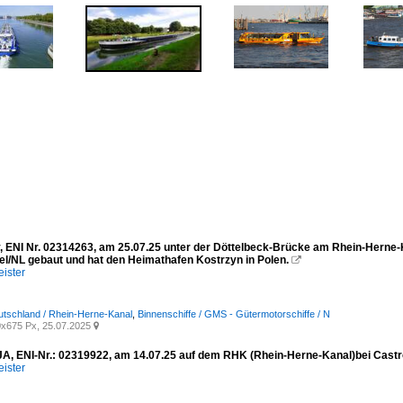
, ENI Nr. 02314263, am 25.07.25 unter der Döttelbeck-Brücke am Rhein-Herne-K
l/NL gebaut und hat den Heimathafen Kostrzyn in Polen.

ister
utschland / Rhein-Herne-Kanal
,
Binnenschiffe / GMS - Gütermotorschiffe / N
x675 Px, 25.07.2025

, ENI-Nr.: 02319922, am 14.07.25 auf dem RHK (Rhein-Herne-Kanal)bei Castr
ister