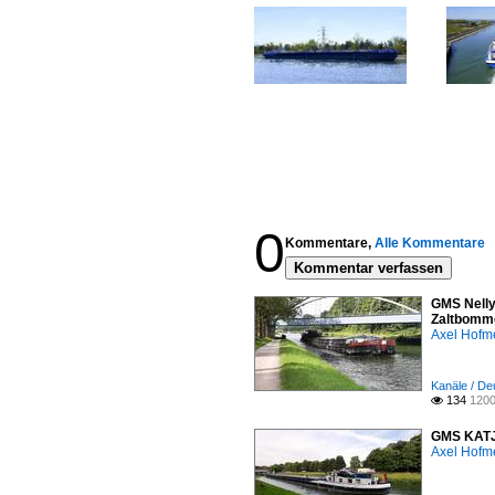
0
Kommentare,
Alle Kommentare
Kommentar verfassen
GMS Nelly
Zaltbomme
Axel Hofme
Kanäle / De
134
1200

GMS KATJA
Axel Hofme