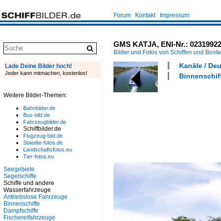
Forum
Kontakt
Impressum
GMS KATJA, ENI-Nr.: 02319922,
Bilder und Fotos von Schiffen und Boot
Kanäle / De
Lade Deine Bilder hoch!
Jeder kann mitmachen, kostenlos!
Binnenschiff
Weitere Bilder-Themen:
Bahnbilder.de
Bus-bild.de
Fahrzeugbilder.de
Schiffbilder.de
Flugzeug-bild.de
Staedte-fotos.de
Landschaftsfotos.eu
Tier-fotos.eu
Seegebiete
Segelschiffe
Schiffe und andere
Wasserfahrzeuge
Antriebslose Fahrzeuge
Binnenschiffe
Dampfschiffe
Fischereifahrzeuge