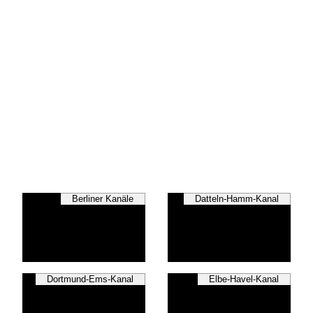
Berliner Kanäle
Datteln-Hamm-Kanal
Dortmund-Ems-Kanal
Elbe-Havel-Kanal