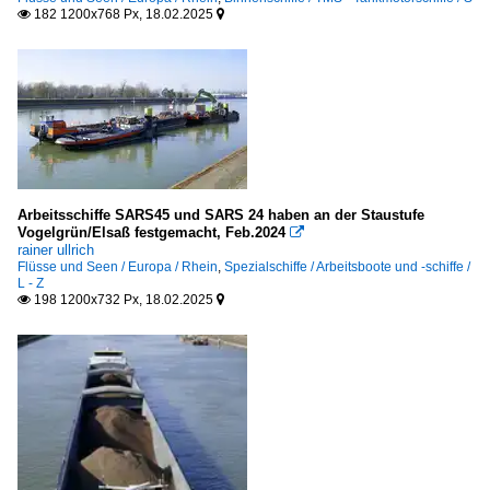
182 1200x768 Px, 18.02.2025


Arbeitsschiffe SARS45 und SARS 24 haben an der Staustufe
Vogelgrün/Elsaß festgemacht, Feb.2024

rainer ullrich
Flüsse und Seen / Europa / Rhein
,
Spezialschiffe / Arbeitsboote und -schiffe /
L - Z
198 1200x732 Px, 18.02.2025

