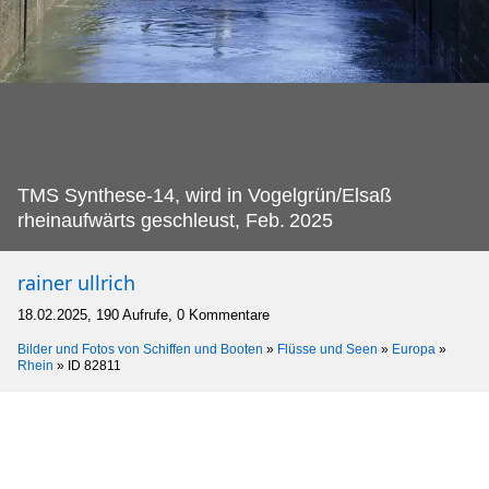
TMS Synthese-14, wird in Vogelgrün/Elsaß
rheinaufwärts geschleust, Feb.
2025
rainer ullrich
18.02.2025, 190 Aufrufe, 0 Kommentare
Bilder und Fotos von Schiffen und Booten
»
Flüsse und Seen
»
Europa
»
Rhein
»
ID 82811