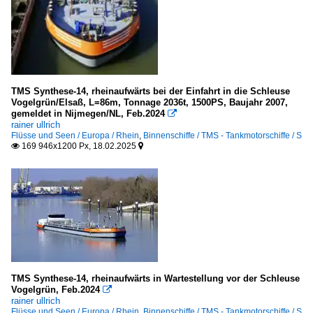
TMS Synthese-14, rheinaufwärts bei der Einfahrt in die Schleuse
Vogelgrün/Elsaß, L=86m, Tonnage 2036t, 1500PS, Baujahr 2007,
gemeldet in Nijmegen/NL, Feb.2024

rainer ullrich
Flüsse und Seen / Europa / Rhein
,
Binnenschiffe / TMS - Tankmotorschiffe / S
169 946x1200 Px, 18.02.2025


TMS Synthese-14, rheinaufwärts in Wartestellung vor der Schleuse
Vogelgrün, Feb.2024

rainer ullrich
Flüsse und Seen / Europa / Rhein
,
Binnenschiffe / TMS - Tankmotorschiffe / S