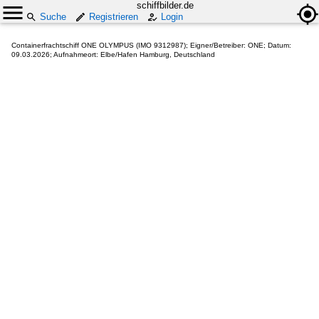
schiffbilder.de
Suche
Registrieren
Login
Containerfrachtschiff ONE OLYMPUS (IMO 9312987); Eigner/Betreiber: ONE; Datum:
09.03.2026; Aufnahmeort: Elbe/Hafen Hamburg, Deutschland