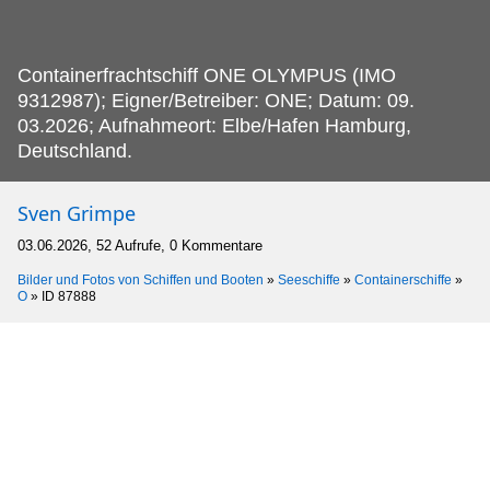
Containerfrachtschiff ONE OLYMPUS (IMO
9312987); Eigner/Betreiber: ONE; Datum: 09.
03.2026; Aufnahmeort: Elbe/Hafen Hamburg,
Deutschland.
Sven Grimpe
03.06.2026, 52 Aufrufe, 0 Kommentare
Bilder und Fotos von Schiffen und Booten
»
Seeschiffe
»
Containerschiffe
»
O
»
ID 87888