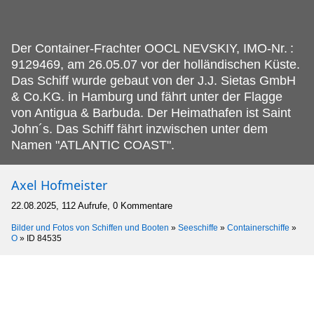
Der Container-Frachter OOCL NEVSKIY, IMO-Nr.
:
9129469, am 26.05.07 vor der holländischen Küste.
Das Schiff wurde gebaut von der J.J. Sietas GmbH
& Co.KG. in Hamburg und fährt unter der Flagge
von Antigua & Barbuda. Der Heimathafen ist Saint
John´s. Das Schiff fährt inzwischen unter dem
Namen "ATLANTIC COAST".
Axel Hofmeister
22.08.2025, 112 Aufrufe, 0 Kommentare
Bilder und Fotos von Schiffen und Booten
»
Seeschiffe
»
Containerschiffe
»
O
»
ID 84535