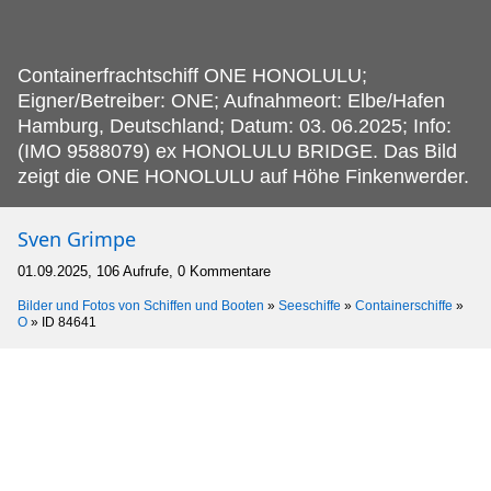
Containerfrachtschiff ONE HONOLULU;
Eigner/Betreiber: ONE; Aufnahmeort: Elbe/Hafen
Hamburg, Deutschland; Datum: 03.
06.2025; Info:
(IMO 9588079) ex HONOLULU BRIDGE. Das Bild
zeigt die ONE HONOLULU auf Höhe Finkenwerder.
Sven Grimpe
01.09.2025, 106 Aufrufe, 0 Kommentare
Bilder und Fotos von Schiffen und Booten
»
Seeschiffe
»
Containerschiffe
»
O
»
ID 84641