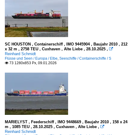
SC HOUSTON , Containerschiff , IMO 9445904 , Baujahr 2010 , 212
x 32 m , 2758 TEU , Cuxhaven , Alte Liebe , 28.10.2025 ,

Reinhard Schmidt
Flüsse und Seen / Europa / Elbe
,
Seeschiffe / Containerschiffe / S
73 1280x853 Px, 09.01.2026

MARIELYST , Feederschiff , IMO 9448669 , Baujahr 2010 , 158 x 24
m , 1085 TEU , 28.10.2025 , Cuxhaven , Alte Liebe ,

Reinhard Schmidt