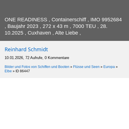
ONE READINESS , Containerschiff , IMO 9952684
, Baujahr 2023 , 272 x 43 m , 7000 TEU , 28.
10.2025 , Cuxhaven , Alte Liebe ,
Reinhard Schmidt
10.01.2026, 72 Aufrufe, 0 Kommentare
Bilder und Fotos von Schiffen und Booten
»
Flüsse und Seen
»
Europa
»
Elbe
»
ID 86447