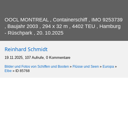
OOCL MONTREAL , Containerschiff , IMO 9253739
, Baujahr 2003 , 294 x 32 m , 4402 TEU , Hamburg
- Rüschpark , 20.
10.2025
Reinhard Schmidt
19.11.2025, 107 Aufrufe, 0 Kommentare
Bilder und Fotos von Schiffen und Booten
»
Flüsse und Seen
»
Europa
»
Elbe
»
ID 85768