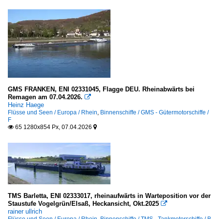
GMS FRANKEN, ENI 02331045, Flagge DEU. Rheinabwärts bei
Remagen am 07.04.2026.

Heinz Haege
Flüsse und Seen / Europa / Rhein
,
Binnenschiffe / GMS - Gütermotorschiffe /
F
65 1280x854 Px, 07.04.2026


TMS Barletta, ENI 02333017, rheinaufwärts in Warteposition vor der
Staustufe Vogelgrün/Elsaß, Heckansicht, Okt.2025

rainer ullrich
Flüsse und Seen / Europa / Rhein
,
Binnenschiffe / TMS - Tankmotorschiffe / B