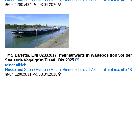
94 1200x484 Px, 03.04.2026


TMS Barletta, ENI 02333017, rheinaufwärts in Warteposition vor der
Staustufe Vogelgrün/Elsaß, Okt.2025

rainer ullrich
Flüsse und Seen / Europa / Rhein
,
Binnenschiffe / TMS - Tankmotorschiffe / B
84 1200x631 Px, 03.04.2026

