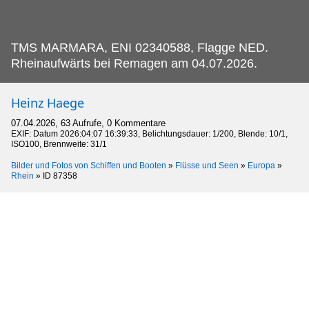
TMS MARMARA, ENI 02340588, Flagge NED.
Rheinaufwärts bei Remagen am 04.07.2026.
Heinz Haege
07.04.2026, 63 Aufrufe, 0 Kommentare
EXIF: Datum 2026:04:07 16:39:33, Belichtungsdauer: 1/200, Blende: 10/1,
ISO100, Brennweite: 31/1
Bilder und Fotos von Schiffen und Booten
»
Flüsse und Seen
»
Europa
»
Rhein
»
ID 87358