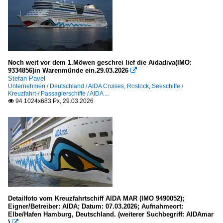
Noch weit vor dem 1.Möwen geschrei lief die Aidadiva(IMO:
9334856)in Warenmünde ein.29.03.2026

Stefan Pavel
Unternehmen / Deutschland / AIDA Cruises, Rostock
,
Seeschiffe /
Kreuzfahrt-/ Passagierschiffe / AIDA ...
94 1024x683 Px, 29.03.2026

Detailfoto vom Kreuzfahrtschiff AIDA MAR (IMO 9490052);
Eigner/Betreiber: AIDA; Datum: 07.03.2026; Aufnahmeort:
Elbe/Hafen Hamburg, Deutschland. (weiterer Suchbegriff: AIDAmar
)
