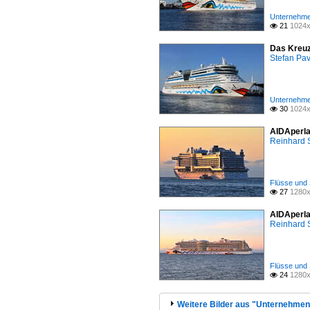
Unternehmen
21
1024x

Das Kreuz
Stefan Pav
Unternehmen
30
1024x

AIDAperla 
Reinhard 
Flüsse und 
27
1280x

AIDAperla 
Reinhard 
Flüsse und 
24
1280x

Weitere Bilder aus "Unternehmen