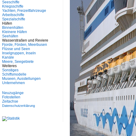
Seeschiffe
Kriegsschiffe
Yachten, Freizeitfahrzeuge
Arbeitsschiffe
Spezialschiffe
Häfen
Binnenhäfen
Kleinere Häfen
Seehäfen
Wasserstraßen und Reviere
Fjorde, Förden, Meerbusen
Flüsse und Seen
Inselgruppen, Inseln
Kanäle
Meere, Seegebiete
Weiteres
Sonstiges
Schiffsmodelle
Museen, Ausstellungen
Unternehmen
Neuzugänge
Fotostellen
Zeitachse
Datenschutzerklärung