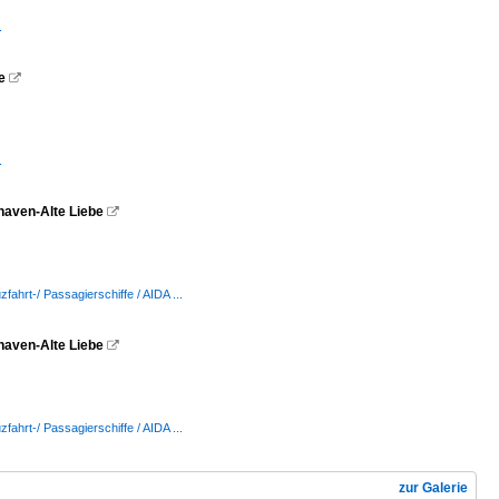
.
e

.
xhaven-Alte Liebe

zfahrt-/ Passagierschiffe / AIDA ...
xhaven-Alte Liebe

zfahrt-/ Passagierschiffe / AIDA ...
zur Galerie