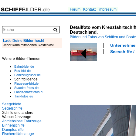
Forum
Kontakt
Impressum
Detailfoto vom Kreuzfahrtschi
Deutschland.
Bilder und Fotos von Schiffen und Boot
Lade Deine Bilder hoch!
Unternehmen
Jeder kann mitmachen, kostenlos!
Seeschiffe / 
Weitere Bilder-Themen:
Bahnbilder.de
Bus-bild.de
Fahrzeugbilder.de
Schiffbilder.de
Flugzeug-bild.de
Staedte-fotos.de
Landschaftsfotos.eu
Tier-fotos.eu
Seegebiete
Segelschiffe
Schiffe und andere
Wasserfahrzeuge
Antriebslose Fahrzeuge
Binnenschiffe
Dampfschiffe
Fischereifahrzeuge