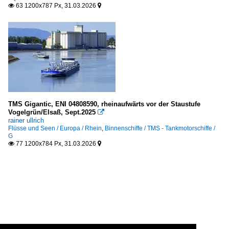
63 1200x787 Px, 31.03.2026


TMS Gigantic, ENI 04808590, rheinaufwärts vor der Staustufe
Vogelgrün/Elsaß, Sept.2025

rainer ullrich
Flüsse und Seen / Europa / Rhein
,
Binnenschiffe / TMS - Tankmotorschiffe /
G
77 1200x784 Px, 31.03.2026

