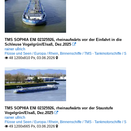
TMS SOPHIA ENI 02325926, rheinaufwärts vor der Einfahrt in die
Schleuse Vogelgrün/Elsaß, Dez.2025

rainer ullrich
Flüsse und Seen / Europa / Rhein
,
Binnenschiffe / TMS - Tankmotorschiffe / S
48 1200x810 Px, 03.06.2026


TMS SOPHIA ENI 02325926, rheinaufwärts vor der Staustufe
Vogelgrün/Elsaß, Dez.2025

rainer ullrich
Flüsse und Seen / Europa / Rhein
,
Binnenschiffe / TMS - Tankmotorschiffe / S
49 1200x665 Px, 03.06.2026

