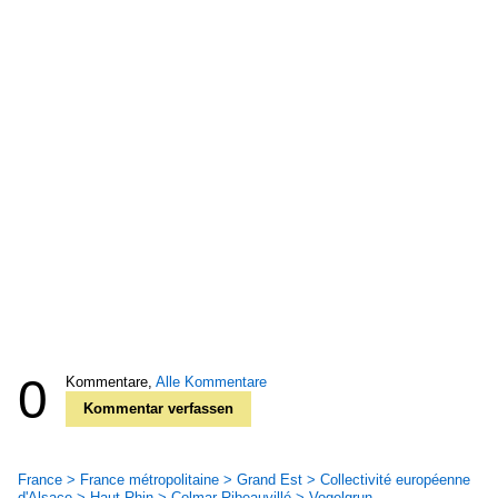
0
Kommentare,
Alle Kommentare
Kommentar verfassen
France > France métropolitaine > Grand Est > Collectivité européenne
d'Alsace > Haut-Rhin > Colmar-Ribeauvillé > Vogelgrun