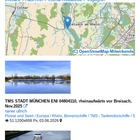
(C) OpenStreetMap-Mitwirkende
TMS STADT MÜNCHEN ENI 04804110, rheinaufwärts vor Breisach,
Nov.2025

rainer ullrich
Flüsse und Seen / Europa / Rhein
,
Binnenschiffe / TMS - Tankmotorschiffe / S
51 1200x606 Px, 03.06.2026

