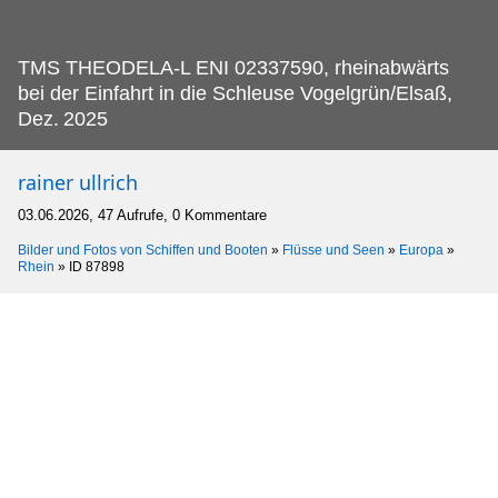
TMS THEODELA-L ENI 02337590, rheinabwärts
bei der Einfahrt in die Schleuse Vogelgrün/Elsaß,
Dez.
2025
rainer ullrich
03.06.2026, 47 Aufrufe, 0 Kommentare
Bilder und Fotos von Schiffen und Booten
»
Flüsse und Seen
»
Europa
»
Rhein
»
ID 87898