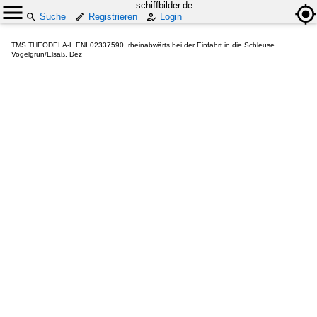
schiffbilder.de
Suche
Registrieren
Login
TMS THEODELA-L ENI 02337590, rheinabwärts bei der Einfahrt in die Schleuse
Vogelgrün/Elsaß, Dez