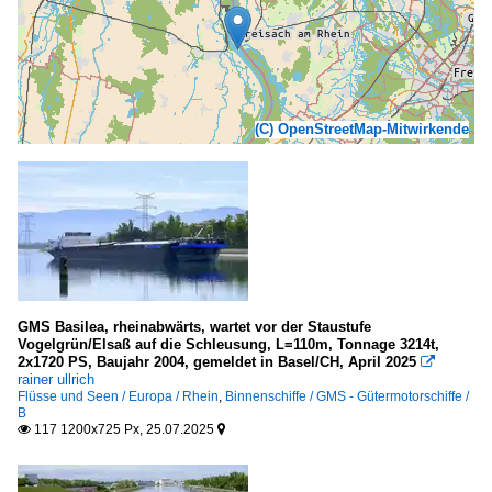
(C) OpenStreetMap-Mitwirkende
GMS Basilea, rheinabwärts, wartet vor der Staustufe
Vogelgrün/Elsaß auf die Schleusung, L=110m, Tonnage 3214t,
2x1720 PS, Baujahr 2004, gemeldet in Basel/CH, April 2025

rainer ullrich
Flüsse und Seen / Europa / Rhein
,
Binnenschiffe / GMS - Gütermotorschiffe /
B
117 1200x725 Px, 25.07.2025

