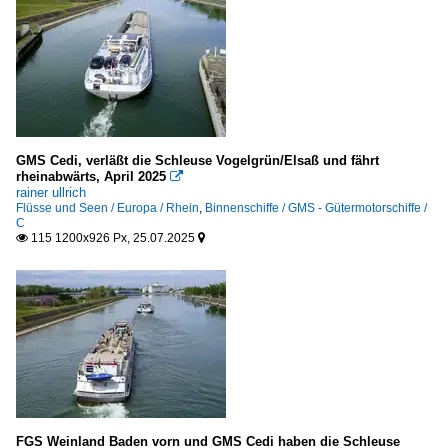
GMS Cedi, verläßt die Schleuse Vogelgrün/Elsaß und fährt
rheinabwärts, April 2025

rainer ullrich
Flüsse und Seen / Europa / Rhein
,
Binnenschiffe / GMS - Gütermotorschiffe /
C
115 1200x926 Px, 25.07.2025


FGS Weinland Baden vorn und GMS Cedi haben die Schleuse