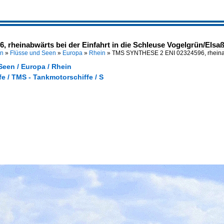
rheinabwärts bei der Einfahrt in die Schleuse Vogelgrün/Elsaß
en
»
Flüsse und Seen
»
Europa
»
Rhein
»
TMS SYNTHESE 2 ENI 02324596, rheina
Seen / Europa / Rhein
e / TMS - Tankmotorschiffe / S