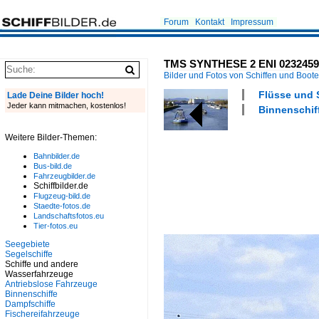
Forum
Kontakt
Impressum
TMS SYNTHESE 2 ENI 02324596, 
Bilder und Fotos von Schiffen und Boot
Flüsse und 
Lade Deine Bilder hoch!
Jeder kann mitmachen, kostenlos!
Binnenschiff
Weitere Bilder-Themen:
Bahnbilder.de
Bus-bild.de
Fahrzeugbilder.de
Schiffbilder.de
Flugzeug-bild.de
Staedte-fotos.de
Landschaftsfotos.eu
Tier-fotos.eu
Seegebiete
Segelschiffe
Schiffe und andere
Wasserfahrzeuge
Antriebslose Fahrzeuge
Binnenschiffe
Dampfschiffe
Fischereifahrzeuge