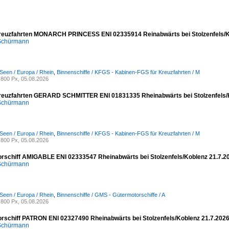
reuzfahrten MONARCH PRINCESS ENI 02335914 Reinabwärts bei Stolzenfels/K
 Schürmann
Seen / Europa / Rhein
,
Binnenschiffe / KFGS - Kabinen-FGS für Kreuzfahrten / M
800 Px, 05.08.2026
reuzfahrten GERARD SCHMITTER ENI 01831335 Rheinabwärts bei Stolzenfels/
 Schürmann
Seen / Europa / Rhein
,
Binnenschiffe / KFGS - Kabinen-FGS für Kreuzfahrten / M
800 Px, 05.08.2026
rschiff AMIGABLE ENI 02333547 Rheinabwärts bei Stolzenfels/Koblenz 21.7.2
 Schürmann
Seen / Europa / Rhein
,
Binnenschiffe / GMS - Gütermotorschiffe / A
800 Px, 05.08.2026
rschiff PATRON ENI 02327490 Rheinabwärts bei Stolzenfels/Koblenz 21.7.202
 Schürmann