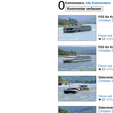
0
Kommentare,
Alle Kommentare
Kommentar verfassen
FGS für K
Christian
Flüsse und 
13
1200x

FGS für K
Christian
Flüsse und 
13
1200x

Gütermoto
Christian
Flüsse und 
12
1200x

Gütermoto
Christian