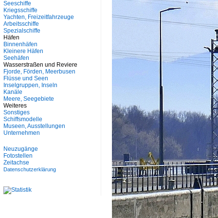
Seeschiffe
Kriegsschiffe
Yachten, Freizeitfahrzeuge
Arbeitsschiffe
Spezialschiffe
Häfen
Binnenhäfen
Kleinere Häfen
Seehäfen
Wasserstraßen und Reviere
Fjorde, Förden, Meerbusen
Flüsse und Seen
Inselgruppen, Inseln
Kanäle
Meere, Seegebiete
Weiteres
Sonstiges
Schiffsmodelle
Museen, Ausstellungen
Unternehmen
Neuzugänge
Fotostellen
Zeitachse
Datenschutzerklärung