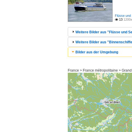
Flüsse und 
13
1200x

Weitere Bilder aus "Flüsse und Se
Weitere Bilder aus "Binnenschiffe
Bilder aus der Umgebung
France > France métropolitaine > Grand