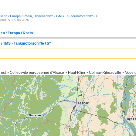
Seen / Europa / Rhein
,
Binnenschiffe / GMS - Gütermotorschiffe / P
800 Px, 05.08.2026
en / Europa / Rhein"
 / TMS - Tankmotorschiffe / S"
 Est > Collectivité européenne d'Alsace > Haut-Rhin > Colmar-Ribeauvillé > Vogel