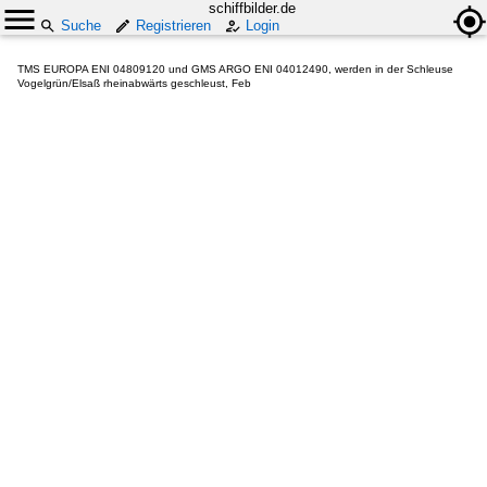
schiffbilder.de
Suche
Registrieren
Login
TMS EUROPA ENI 04809120 und GMS ARGO ENI 04012490, werden in der Schleuse
Vogelgrün/Elsaß rheinabwärts geschleust, Feb