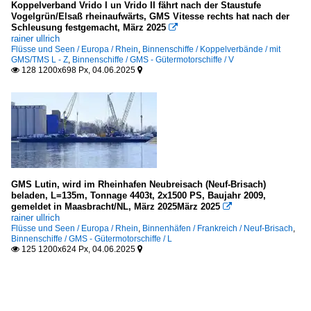
Koppelverband Vrido I un Vrido II fährt nach der Staustufe
Vogelgrün/Elsaß rheinaufwärts, GMS Vitesse rechts hat nach der
Schleusung festgemacht, März 2025

rainer ullrich
Flüsse und Seen / Europa / Rhein
,
Binnenschiffe / Koppelverbände / mit
GMS/TMS L - Z
,
Binnenschiffe / GMS - Gütermotorschiffe / V
128 1200x698 Px, 04.06.2025


GMS Lutin, wird im Rheinhafen Neubreisach (Neuf-Brisach)
beladen, L=135m, Tonnage 4403t, 2x1500 PS, Baujahr 2009,
gemeldet in Maasbracht/NL, März 2025März 2025

rainer ullrich
Flüsse und Seen / Europa / Rhein
,
Binnenhäfen / Frankreich / Neuf-Brisach
,
Binnenschiffe / GMS - Gütermotorschiffe / L
125 1200x624 Px, 04.06.2025

