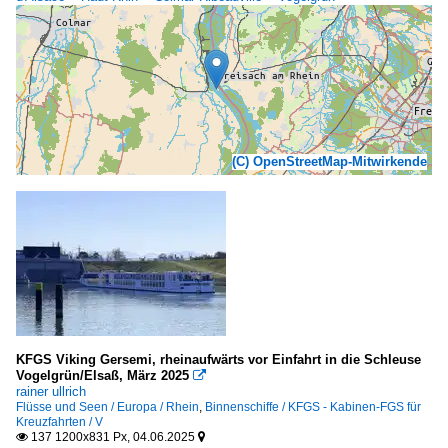
(C) OpenStreetMap-Mitwirkende
KFGS Viking Gersemi, rheinaufwärts vor Einfahrt in die Schleuse
Vogelgrün/Elsaß, März 2025

rainer ullrich
Flüsse und Seen / Europa / Rhein
,
Binnenschiffe / KFGS - Kabinen-FGS für
Kreuzfahrten / V
137 1200x831 Px, 04.06.2025

