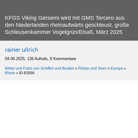
KFGS Viking Gersemi wird mit GMS Tercero aus
den Niederlanden rheinaufwärts geschleust, große
Schleusenkammer Vogelgrün/Elsaß, März 2025
rainer ullrich
04.06.2025, 126 Aufrufe, 0 Kommentare
Bilder und Fotos von Schiffen und Booten
»
Flüsse und Seen
»
Europa
»
Rhein
»
ID 83566