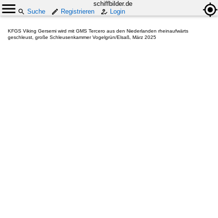
schiffbilder.de
Suche
Registrieren
Login
KFGS Viking Gersemi wird mit GMS Tercero aus den Niederlanden rheinaufwärts
geschleust, große Schleusenkammer Vogelgrün/Elsaß, März 2025