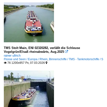
TMS Stolt Main, ENI 02320282, verläßt die Schleuse
Vogelgrün/Elsaß rheinabwärts, Aug.2025

rainer ullrich
Flüsse und Seen / Europa / Rhein
,
Binnenschiffe / TMS - Tankmotorschiffe / S
76 1200x957 Px, 07.03.2026

