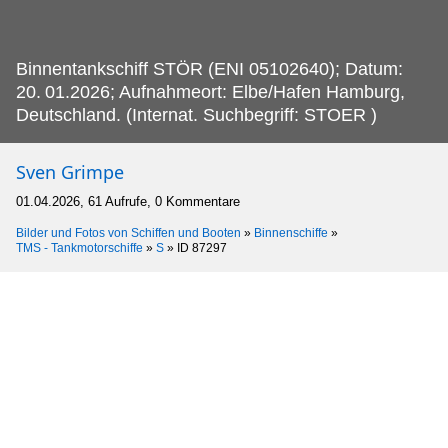
Binnentankschiff STÖR (ENI 05102640); Datum:
20.
01.2026; Aufnahmeort: Elbe/Hafen Hamburg,
Deutschland. (Internat. Suchbegriff: STOER )
Sven Grimpe
01.04.2026, 61 Aufrufe, 0 Kommentare
Bilder und Fotos von Schiffen und Booten
»
Binnenschiffe
»
TMS - Tankmotorschiffe
»
S
»
ID 87297