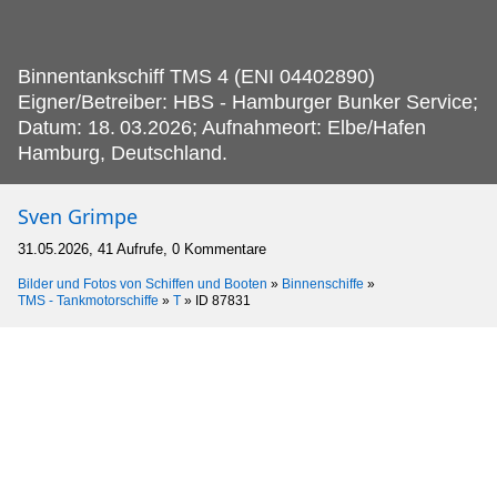
Binnentankschiff TMS 4 (ENI 04402890)
Eigner/Betreiber: HBS - Hamburger Bunker Service;
Datum: 18.
03.2026; Aufnahmeort: Elbe/Hafen
Hamburg, Deutschland.
Sven Grimpe
31.05.2026, 41 Aufrufe, 0 Kommentare
Bilder und Fotos von Schiffen und Booten
»
Binnenschiffe
»
TMS - Tankmotorschiffe
»
T
»
ID 87831