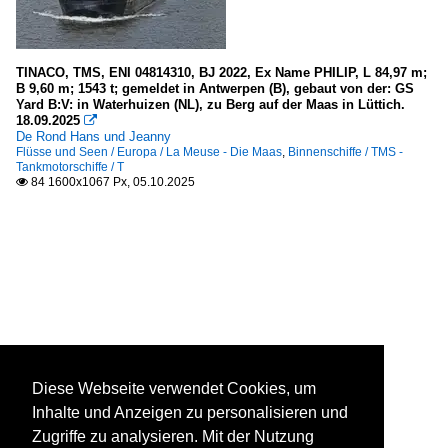
TINACO, TMS, ENI 04814310, BJ 2022, Ex Name PHILIP, L 84,97 m;
B 9,60 m; 1543 t; gemeldet in Antwerpen (B), gebaut von der: GS
Yard B:V: in Waterhuizen (NL), zu Berg auf der Maas in Lüttich.
18.09.2025

De Rond Hans und Jeanny
Flüsse und Seen / Europa / La Meuse - Die Maas
,
Binnenschiffe / TMS -
Tankmotorschiffe / T
84 1600x1067 Px, 05.10.2025

Diese Webseite verwendet Cookies, um
Inhalte und Anzeigen zu personalisieren und
Zugriffe zu analysieren. Mit der Nutzung