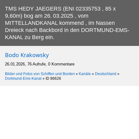
TMS HEDY JAEGERS (ENI 02335753 , 85 x
9,60m) bog am 26.
03.2025 , vom
MITTELLANDKANAL kommend , im Nassen
Dreieck nach Backbord in den DORTMUND-EMS-
KANAL zu Berg ein.
Bodo Krakowsky
26.01.2026, 76 Aufrufe, 0 Kommentare
Bilder und Fotos von Schiffen und Booten
»
Kanäle
»
Deutschland
»
Dortmund-Ems-Kanal
»
ID 86626