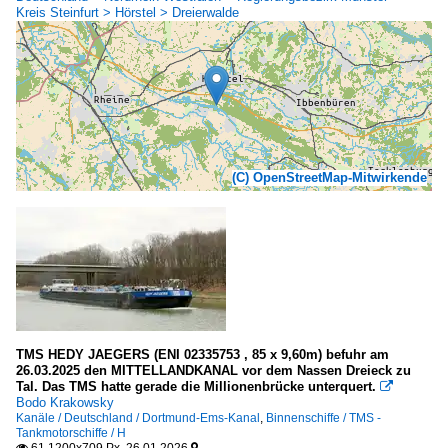
Kreis Steinfurt > Hörstel > Dreierwalde
(C) OpenStreetMap-Mitwirkende
TMS HEDY JAEGERS (ENI 02335753 , 85 x 9,60m) befuhr am
26.03.2025 den MITTELLANDKANAL vor dem Nassen Dreieck zu
Tal. Das TMS hatte gerade die Millionenbrücke unterquert.

Bodo Krakowsky
Kanäle / Deutschland / Dortmund-Ems-Kanal
,
Binnenschiffe / TMS -
Tankmotorschiffe / H