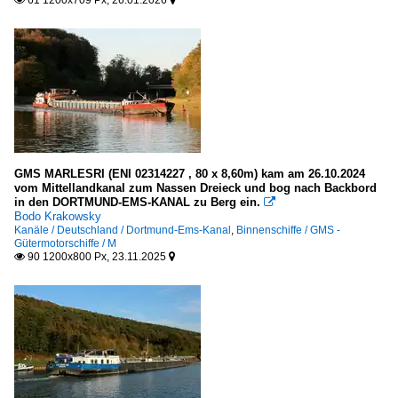
61 1200x709 Px, 26.01.2026


GMS MARLESRI (ENI 02314227 , 80 x 8,60m) kam am 26.10.2024
vom Mittellandkanal zum Nassen Dreieck und bog nach Backbord
in den DORTMUND-EMS-KANAL zu Berg ein.

Bodo Krakowsky
Kanäle / Deutschland / Dortmund-Ems-Kanal
,
Binnenschiffe / GMS -
Gütermotorschiffe / M
90 1200x800 Px, 23.11.2025

