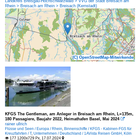
Landkreis Breisgau-Hochschwarzwald > VVG der Stadt Breisach am
Rhein > Breisach am Rhein > Breisach (Kernstadt)
(C) OpenStreetMap-Mitwirkende
KFGS The Gentleman, am Anleger in Breisach am Rhein, L=135m,
180 Passagiere, Baujahr 2022, Heimathafen Basel, Mai 2024

rainer ullrich
Flüsse und Seen / Europa / Rhein
,
Binnenschiffe / KFGS - Kabinen-FGS für
Kreuzfahrten / T
,
Unternehmen / Deutschland / 1AVista Reisen GmbH, Köln
177 1200x729 Px, 17.07.2024

