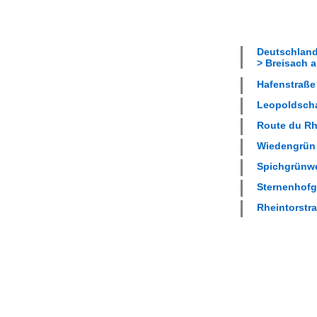
Deutschland
> Breisach a
Hafenstraße 
Leopoldscha
Route du Rhi
Wiedengrün 
Spichgrünwe
Sternenhofga
Rheintorstra