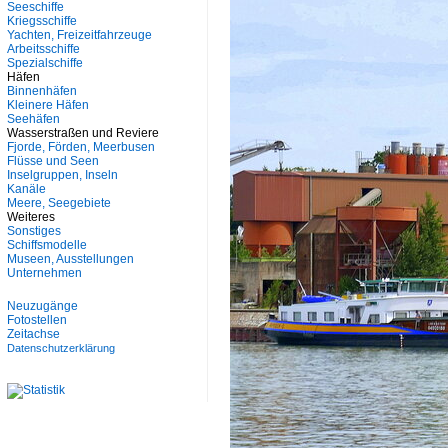
Seeschiffe
Kriegsschiffe
Yachten, Freizeitfahrzeuge
Arbeitsschiffe
Spezialschiffe
Häfen
Binnenhäfen
Kleinere Häfen
Seehäfen
Wasserstraßen und Reviere
Fjorde, Förden, Meerbusen
Flüsse und Seen
Inselgruppen, Inseln
Kanäle
Meere, Seegebiete
Weiteres
Sonstiges
Schiffsmodelle
Museen, Ausstellungen
Unternehmen
Neuzugänge
Fotostellen
Zeitachse
Datenschutzerklärung