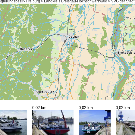
ierungsbezirk Freiburg > Landkreis Breisgau-Hochschwarzwald > VVG der Stadt 
m
0,02 km
0,02 km
0,02 km