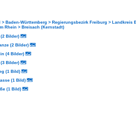
 > Baden-Württemberg > Regierungsbezirk Freiburg > Landkreis 
m Rhein > Breisach (Kernstadt)
(2 Bilder)
🗺
nze (2 Bilder)
🗺
n (4 Bilder)
🗺
(3 Bilder)
🗺
g (1 Bild)
🗺
sse (1 Bild)
🗺
ße (1 Bild)
🗺