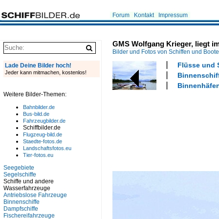
Forum
Kontakt
Impressum
GMS Wolfgang Krieger, liegt i
Bilder und Fotos von Schiffen und Boot
Flüsse und 
Lade Deine Bilder hoch!
Jeder kann mitmachen, kostenlos!
Binnenschiff
Binnenhäfen
Weitere Bilder-Themen:
Bahnbilder.de
Bus-bild.de
Fahrzeugbilder.de
Schiffbilder.de
Flugzeug-bild.de
Staedte-fotos.de
Landschaftsfotos.eu
Tier-fotos.eu
Seegebiete
Segelschiffe
Schiffe und andere
Wasserfahrzeuge
Antriebslose Fahrzeuge
Binnenschiffe
Dampfschiffe
Fischereifahrzeuge