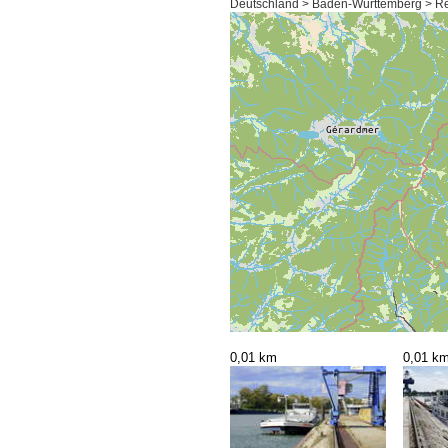
Deutschland > Baden-Württemberg > Reg
0,01 km
0,01 k