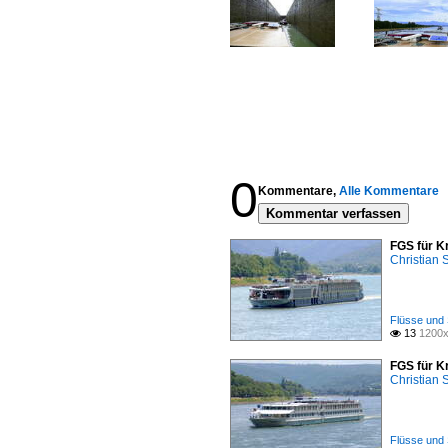
0
Kommentare,
Alle Kommentare
Kommentar verfassen
FGS für K
Christian
Flüsse und 
13
1200x

FGS für K
Christian
Flüsse und 