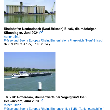
Rheinhafen Neubreisach (Neuf-Brisach) Elsaß, die mächtigen
Siloanlagen, Juni 2024

rainer ullrich
Flüsse und Seen / Europa / Rhein
,
Binnenhäfen / Frankreich / Neuf-Brisach
219 1200x647 Px, 07.10.2024


TMS RP Rotterdam, rheinabwärts bei Vogelgrün/Elsaß,
Heckansicht, Juni 2024

rainer ullrich
Flüsse und Seen / Europa / Rhein
,
Binnenschiffe / TMS - Tankmotorschiffe /