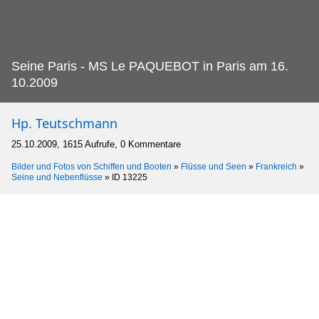
Seine Paris - MS Le PAQUEBOT in Paris am 16.
10.2009
Hp. Teutschmann
25.10.2009, 1615 Aufrufe, 0 Kommentare
Bilder und Fotos von Schiffen und Booten
»
Flüsse und Seen
»
Frankreich
»
Seine und Nebenflüsse
»
ID 13225