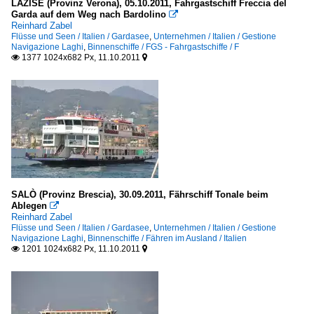
LAZISE (Provinz Verona), 05.10.2011, Fahrgastschiff Freccia del
Garda auf dem Weg nach Bardolino

Reinhard Zabel
Flüsse und Seen / Italien / Gardasee
,
Unternehmen / Italien / Gestione
Navigazione Laghi
,
Binnenschiffe / FGS - Fahrgastschiffe / F
1377 1024x682 Px, 11.10.2011


SALÒ (Provinz Brescia), 30.09.2011, Fährschiff Tonale beim
Ablegen

Reinhard Zabel
Flüsse und Seen / Italien / Gardasee
,
Unternehmen / Italien / Gestione
Navigazione Laghi
,
Binnenschiffe / Fähren im Ausland / Italien
1201 1024x682 Px, 11.10.2011

