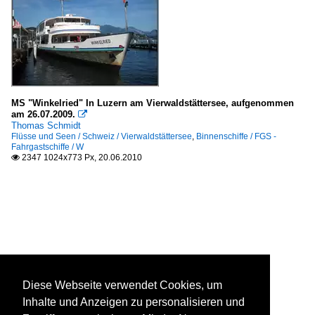
MS "Winkelried" In Luzern am Vierwaldstättersee, aufgenommen
am 26.07.2009.

Thomas Schmidt
Flüsse und Seen / Schweiz / Vierwaldstättersee
,
Binnenschiffe / FGS -
Fahrgastschiffe / W
2347 1024x773 Px, 20.06.2010

Diese Webseite verwendet Cookies, um
Inhalte und Anzeigen zu personalisieren und