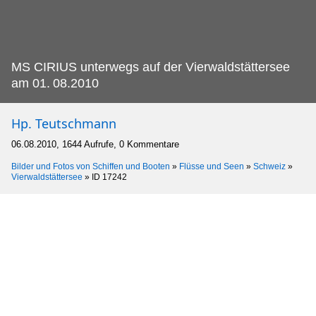
MS CIRIUS unterwegs auf der Vierwaldstättersee
am 01.
08.2010
Hp. Teutschmann
06.08.2010, 1644 Aufrufe, 0 Kommentare
Bilder und Fotos von Schiffen und Booten
»
Flüsse und Seen
»
Schweiz
»
Vierwaldstättersee
»
ID 17242