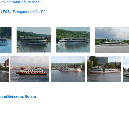
en / Schweiz / Zürichsee"
/ FGS - Fahrgastschiffe / P"
se/Svizzera/Svizra