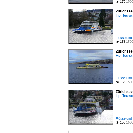
175
1500

Zürichsee
Hp. Teuts
Flüsse und 
158
1500

Zürichsee
Hp. Teuts
Flüsse und 
163
1500

Zürichsee
Hp. Teuts
Flüsse und 
158
1500
