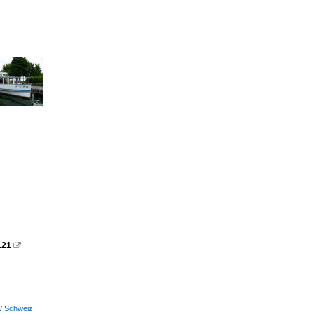
.21

 / Schweiz