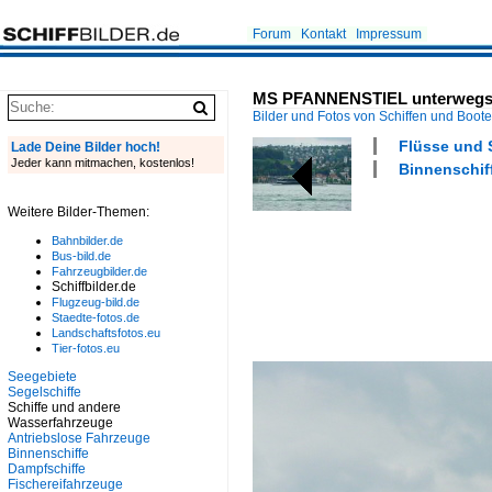
Forum
Kontakt
Impressum
MS PFANNENSTIEL unterwegs a
Bilder und Fotos von Schiffen und Boot
Flüsse und 
Lade Deine Bilder hoch!
Jeder kann mitmachen, kostenlos!
Binnenschiff
Weitere Bilder-Themen:
Bahnbilder.de
Bus-bild.de
Fahrzeugbilder.de
Schiffbilder.de
Flugzeug-bild.de
Staedte-fotos.de
Landschaftsfotos.eu
Tier-fotos.eu
Seegebiete
Segelschiffe
Schiffe und andere
Wasserfahrzeuge
Antriebslose Fahrzeuge
Binnenschiffe
Dampfschiffe
Fischereifahrzeuge