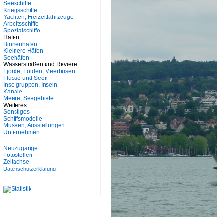
Seeschiffe
Kriegsschiffe
Yachten, Freizeitfahrzeuge
Arbeitsschiffe
Spezialschiffe
Häfen
Binnenhäfen
Kleinere Häfen
Seehäfen
Wasserstraßen und Reviere
Fjorde, Förden, Meerbusen
Flüsse und Seen
Inselgruppen, Inseln
Kanäle
Meere, Seegebiete
Weiteres
Sonstiges
Schiffsmodelle
Museen, Ausstellungen
Unternehmen
Neuzugänge
Fotostellen
Zeitachse
Datenschutzerklärung