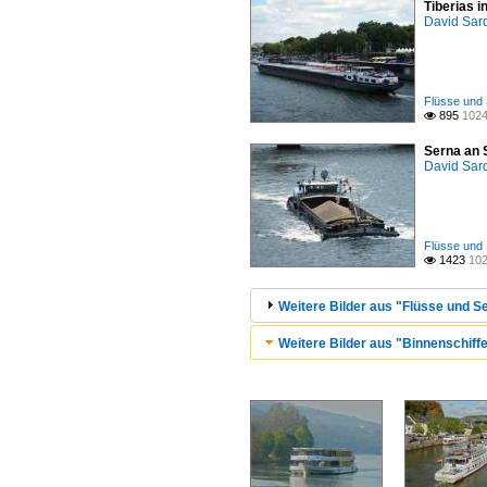
Tiberias i
David Sar
Flüsse und 
895
1024

Serna an S
David Sar
Flüsse und 
1423
102

Weitere Bilder aus "Flüsse und S
Weitere Bilder aus "Binnenschiffe 