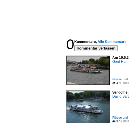
0
Kommentare,
Alle Kommentare
Kommentar verfassen
Am 16.6.2
Gerd Hah
Flüsse und 
471
1044

Vendome a
David Sar
Flüsse und 
970
1024
