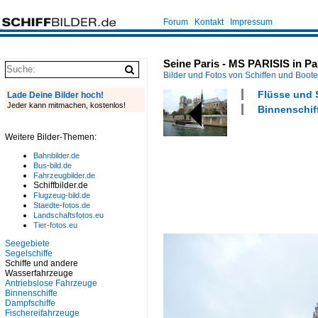
Forum
Kontakt
Impressum
Seine Paris - MS PARISIS in Pa
Bilder und Fotos von Schiffen und Boot
Flüsse und 
Lade Deine Bilder hoch!
Jeder kann mitmachen, kostenlos!
Binnenschiff
Weitere Bilder-Themen:
Bahnbilder.de
Bus-bild.de
Fahrzeugbilder.de
Schiffbilder.de
Flugzeug-bild.de
Staedte-fotos.de
Landschaftsfotos.eu
Tier-fotos.eu
Seegebiete
Segelschiffe
Schiffe und andere
Wasserfahrzeuge
Antriebslose Fahrzeuge
Binnenschiffe
Dampfschiffe
Fischereifahrzeuge