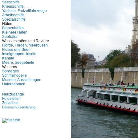
Seeschiffe
Kriegsschiffe
Yachten, Freizeitfahrzeuge
Arbeitsschiffe
Spezialschiffe
Häfen
Binnenhäfen
Kleinere Häfen
Seehäfen
Wasserstraßen und Reviere
Fjorde, Förden, Meerbusen
Flüsse und Seen
Inselgruppen, Inseln
Kanäle
Meere, Seegebiete
Weiteres
Sonstiges
Schiffsmodelle
Museen, Ausstellungen
Unternehmen
Neuzugänge
Fotostellen
Zeitachse
Datenschutzerklärung