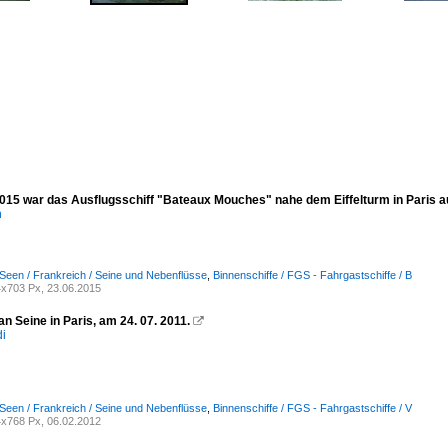
015 war das Ausflugsschiff "Bateaux Mouches" nahe dem Eiffelturm in Paris a
n
Seen / Frankreich / Seine und Nebenflüsse
,
Binnenschiffe / FGS - Fahrgastschiffe / B
x703 Px, 23.06.2015
n Seine in Paris, am 24. 07. 2011.

di
Seen / Frankreich / Seine und Nebenflüsse
,
Binnenschiffe / FGS - Fahrgastschiffe / V
x768 Px, 06.02.2012