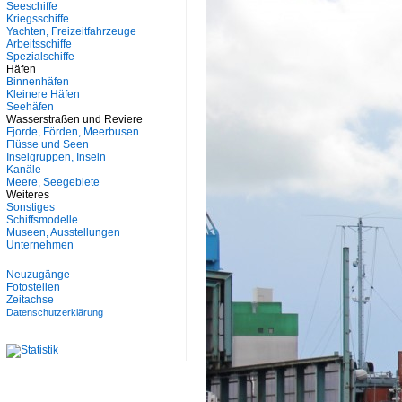
Seeschiffe
Kriegsschiffe
Yachten, Freizeitfahrzeuge
Arbeitsschiffe
Spezialschiffe
Häfen
Binnenhäfen
Kleinere Häfen
Seehäfen
Wasserstraßen und Reviere
Fjorde, Förden, Meerbusen
Flüsse und Seen
Inselgruppen, Inseln
Kanäle
Meere, Seegebiete
Weiteres
Sonstiges
Schiffsmodelle
Museen, Ausstellungen
Unternehmen
Neuzugänge
Fotostellen
Zeitachse
Datenschutzerklärung