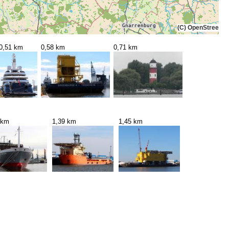
(C) OpenStreetMa
0,51 km
0,58 km
0,71 km
 km
1,39 km
1,45 km