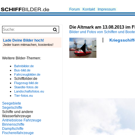
Forum
Kontakt
Impressum
Die Altmark am 13.08.2013 im 
Bilder und Fotos von Schiffen und Boot
Kriegsschiff
Lade Deine Bilder hoch!
Jeder kann mitmachen, kostenlos!
Weitere Bilder-Themen:
Bahnbilder.de
Bus-bild.de
Fahrzeugbilder.de
Schiffbilder.de
Flugzeug-bild.de
Staedte-fotos.de
Landschaftsfotos.eu
Tier-fotos.eu
Seegebiete
Segelschiffe
Schiffe und andere
Wasserfahrzeuge
Antriebslose Fahrzeuge
Binnenschiffe
Dampfschiffe
Fischereifahrzeuge