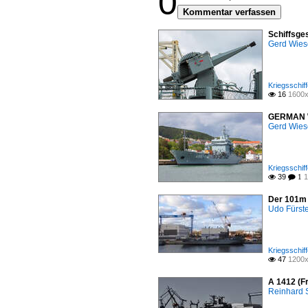
0
Kommentar verfassen
Schiffsge
Gerd Wies
Kriegsschiff
16
1600x

GERMAN WA
Gerd Wies
Kriegsschiff
39
1

 1
Der 101m 
Udo Fürst
Kriegsschiff
47
1200x

A 1412 (F
Reinhard 