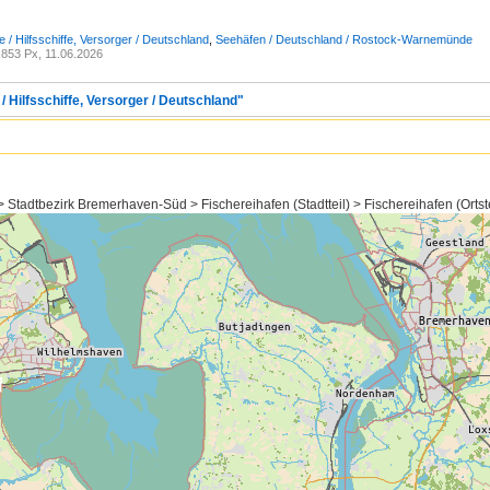
e / Hilfsschiffe, Versorger / Deutschland
,
Seehäfen / Deutschland / Rostock-Warnemünde
853 Px, 11.06.2026
/ Hilfsschiffe, Versorger / Deutschland"
tadtbezirk Bremerhaven-Süd > Fischereihafen (Stadtteil) > Fischereihafen (Ortste