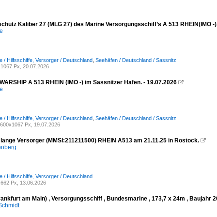
schütz Kaliber 27 (MLG 27) des Marine Versorgungsschiff’s A 513 RHEIN(IMO -
e
e / Hilfsschiffe, Versorger / Deutschland
,
Seehäfen / Deutschland / Sassnitz
1067 Px, 20.07.2026
RSHIP A 513 RHEIN (IMO -) im Sassnitzer Hafen. - 19.07.2026

e
e / Hilfsschiffe, Versorger / Deutschland
,
Seehäfen / Deutschland / Sassnitz
600x1067 Px, 19.07.2026
lange Versorger (MMSI:211211500) RHEIN A513 am 21.11.25 in Rostock.

enberg
e / Hilfsschiffe, Versorger / Deutschland
662 Px, 13.06.2026
rankfurt am Main) , Versorgungsschiff , Bundesmarine , 173,7 x 24m , Baujahr
Schmidt