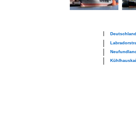
Deutschland 
Labradorstra
Neufundland
Kühlhauskai 