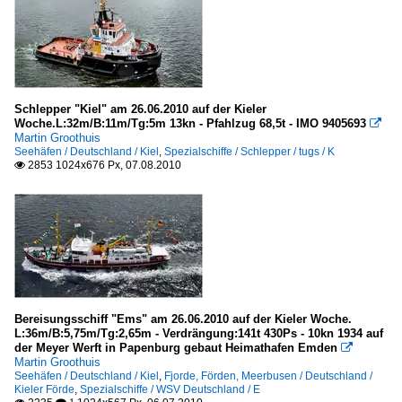
Schlepper "Kiel" am 26.06.2010 auf der Kieler
Woche.L:32m/B:11m/Tg:5m 13kn - Pfahlzug 68,5t - IMO 9405693

Martin Groothuis
Seehäfen / Deutschland / Kiel
,
Spezialschiffe / Schlepper / tugs / K
2853 1024x676 Px, 07.08.2010

Bereisungsschiff "Ems" am 26.06.2010 auf der Kieler Woche.
L:36m/B:5,75m/Tg:2,65m - Verdrängung:141t 430Ps - 10kn 1934 auf
der Meyer Werft in Papenburg gebaut Heimathafen Emden

Martin Groothuis
Seehäfen / Deutschland / Kiel
,
Fjorde, Förden, Meerbusen / Deutschland /
Kieler Förde
,
Spezialschiffe / WSV Deutschland / E