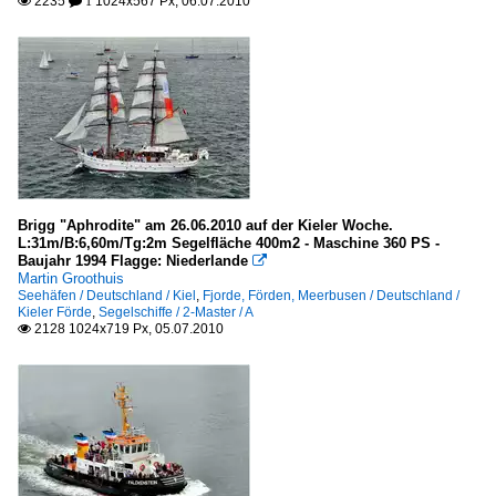
2235
1024x567 Px, 06.07.2010

 1
Brigg "Aphrodite" am 26.06.2010 auf der Kieler Woche.
L:31m/B:6,60m/Tg:2m Segelfläche 400m2 - Maschine 360 PS -
Baujahr 1994 Flagge: Niederlande

Martin Groothuis
Seehäfen / Deutschland / Kiel
,
Fjorde, Förden, Meerbusen / Deutschland /
Kieler Förde
,
Segelschiffe / 2-Master / A
2128 1024x719 Px, 05.07.2010
