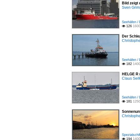
Bild zeig
Sven Gri
Seehäfen / 
126
1600

Der Schle
Christophe
Seehäfen / 
182
1400

HELGE R (
Claus Seif
Seehäfen / 
181
1250

Sonnenunt
Christophe
Spezialschi
194
1400
