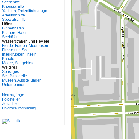
Seeschiffe
Kriegsschiffe
Yachten, Freizeitfahrzeuge
Arbeitsschiffe
Spezialschiffe
Häfen
Binnenhäfen
Kleinere Häfen
Seehäfen
Wasserstraßen und Reviere
Fjorde, Förden, Meerbusen
Flüsse und Seen
Inselgruppen, Inseln
Kanäle
Meere, Seegebiete
Weiteres
Sonstiges
Schiffsmodelle
Museen, Ausstellungen
Unternehmen
Neuzugänge
Fotostellen
Zeitachse
Datenschutzerklärung