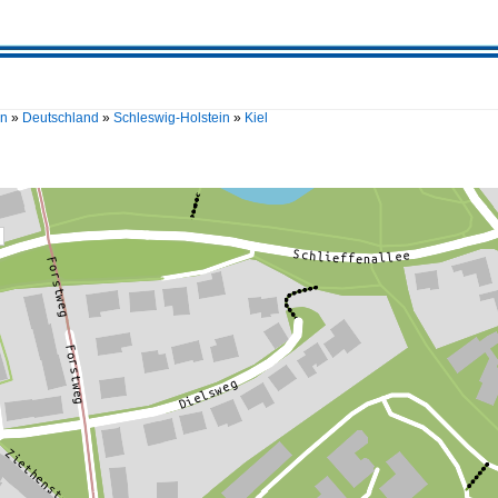
en
»
Deutschland
»
Schleswig-Holstein
»
Kiel