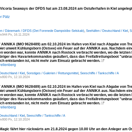
 Vicoria Seaways der DFDS hat am 23.08.2024 am Ostuferhafen in Kiel angelegt
r Pätz
n / Dänemark / DFDS (Det Forenede Dampskibs-Selskab)
,
Seehäfen / Deutschland / Kiel
,
S
x944 Px, 16.11.2024
f ANNIKA (IMO 9628489) am 02.10.2024 im Hafen von Kiel nach Abgabe von Tre
iet unweit Kühlungsborn (Ostsee) ein Feuer auf der ANNIKA aus. Nachdem eine
n worden war, konnte ANNIKA nach Rostock verbracht werden, wo die letzten 
öriger des Havariekommandos geäußert, dass das Freifallrettungsboot "unbra
ch entstanden ist, nicht mehr zum Einsatz gebracht werden.

rellenberg
Deutschland / Kiel
,
Sonstiges / Galerien / Rettungsmittel
,
Seeschiffe / Tankschiffe / A
x800 Px, 12.10.2024
f ANNIKA (IMO 9628489) am 02.10.2024 im Hafen von Kiel nach Abgabe von Tre
iet unweit Kühlungsborn (Ostsee) ein Feuer auf der ANNIKA aus. Nachdem eine
n worden war, konnte ANNIKA nach Rostock verbracht werden, wo die letzten 
öriger des Havariekommandos geäußert, dass das Freifallrettungsboot "unbra
ch entstanden ist, nicht mehr zum Einsatz gebracht werden.

rellenberg
Deutschland / Kiel
,
Seeschiffe / Tankschiffe / A
x800 Px, 12.10.2024
Magic fährt hier rückwärts am 21.8.2024 gegen 10.00 Uhr an den Anleger am Osl