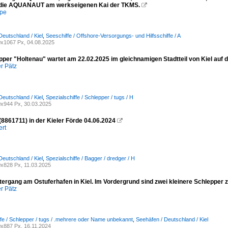
t die AQUANAUT am werkseigenen Kai der TKMS.

mpe
Deutschland / Kiel
,
Seeschiffe / Offshore-Versorgungs- und Hilfsschiffe / A
x1067 Px, 04.08.2025
pper "Holtenau" wartet am 22.02.2025 im gleichnamigen Stadtteil von Kiel auf 
r Pätz
Deutschland / Kiel
,
Spezialschiffe / Schlepper / tugs / H
x944 Px, 30.03.2025
8861711) in der Kieler Förde 04.06.2024

ert
Deutschland / Kiel
,
Spezialschiffe / Bagger / dredger / H
x828 Px, 11.03.2025
ergang am Ostuferhafen in Kiel. Im Vordergrund sind zwei kleinere Schlepper z
r Pätz
ffe / Schlepper / tugs / .mehrere oder Name unbekannt
,
Seehäfen / Deutschland / Kiel
x887 Px, 16.11.2024