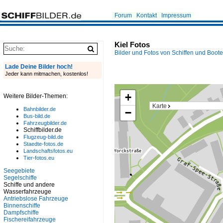
Forum
Kontakt
Impressum
Kiel Fotos
Bilder und Fotos von Schiffen und Boot
Lade Deine Bilder hoch!
Jeder kann mitmachen, kostenlos!
+
Weitere Bilder-Themen:
Karte
Bahnbilder.de
−
Bus-bild.de
Fahrzeugbilder.de
Schiffbilder.de
Flugzeug-bild.de
Staedte-fotos.de
Landschaftsfotos.eu
Tier-fotos.eu
Seegebiete
Segelschiffe
Schiffe und andere
Wasserfahrzeuge
Antriebslose Fahrzeuge
Binnenschiffe
Dampfschiffe
Fischereifahrzeuge