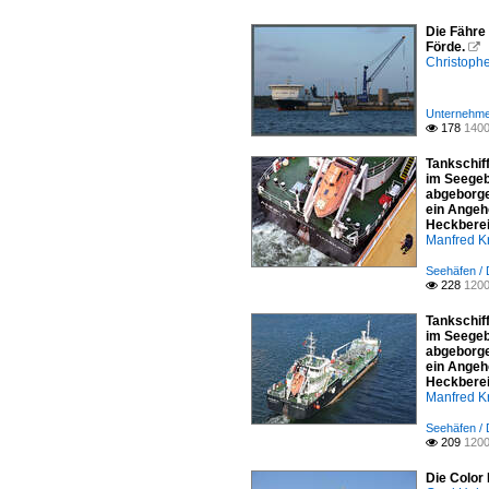
Die Fähre
Förde.

Christophe
Unternehme
178
1400

Tankschif
im Seegeb
abgeborge
ein Angeh
Heckberei
Manfred K
Seehäfen / 
228
1200

Tankschif
im Seegeb
abgeborge
ein Angeh
Heckberei
Manfred K
Seehäfen / 
209
1200

Die Color 