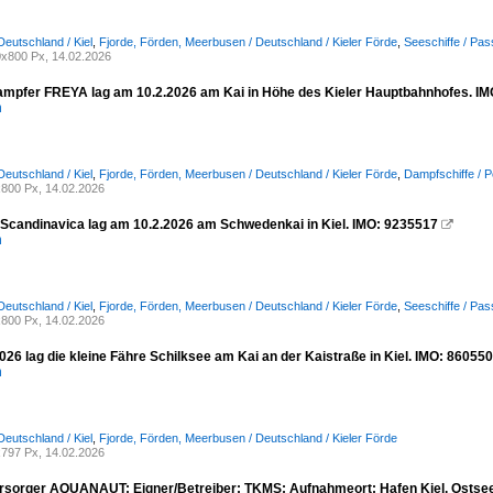
Deutschland / Kiel
,
Fjorde, Förden, Meerbusen / Deutschland / Kieler Förde
,
Seeschiffe / Pas
x800 Px, 14.02.2026
mpfer FREYA lag am 10.2.2026 am Kai in Höhe des Kieler Hauptbahnhofes. IM
n
Deutschland / Kiel
,
Fjorde, Förden, Meerbusen / Deutschland / Kieler Förde
,
Dampfschiffe / 
800 Px, 14.02.2026
 Scandinavica lag am 10.2.2026 am Schwedenkai in Kiel. IMO: 9235517

n
Deutschland / Kiel
,
Fjorde, Förden, Meerbusen / Deutschland / Kieler Förde
,
Seeschiffe / Pas
800 Px, 14.02.2026
26 lag die kleine Fähre Schilksee am Kai an der Kaistraße in Kiel. IMO: 86055
n
Deutschland / Kiel
,
Fjorde, Förden, Meerbusen / Deutschland / Kieler Förde
797 Px, 14.02.2026
rsorger AQUANAUT; Eigner/Betreiber: TKMS; Aufnahmeort: Hafen Kiel, Ostsee,