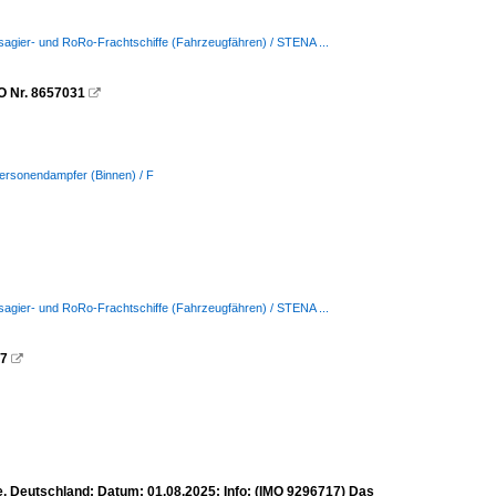
sagier- und RoRo-Frachtschiffe (Fahrzeugfähren) / STENA ...
O Nr. 8657031

Personendampfer (Binnen) / F
sagier- und RoRo-Frachtschiffe (Fahrzeugfähren) / STENA ...
07

 Deutschland; Datum: 01.08.2025; Info: (IMO 9296717) Das