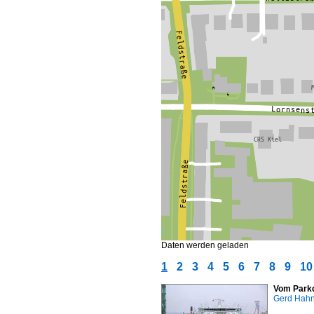
Daten werden geladen
1
2
3
4
5
6
7
8
9
10
Vom Parkd
Gerd Hah