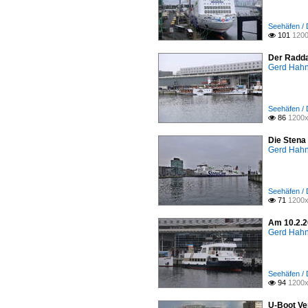
Seehäfen / 
101
1200

Der Radda
Gerd Hah
Seehäfen / 
86
1200x

Die Stena
Gerd Hah
Seehäfen / 
71
1200x

Am 10.2.20
Gerd Hah
Seehäfen / 
94
1200x

U-Boot Ve