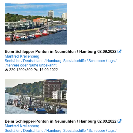
Antwerpen
Brügge-Zeebrügge
Deutschland
Brake
Bremen
Beim Schlepper-Ponton in Neumühlen / Hamburg 02.09.2022

Manfred Krellenberg
Bremerhaven
Seehäfen / Deutschland / Hamburg
,
Spezialschiffe / Schlepper / tugs /
Emden
.mehrere oder Name unbekannt
220 1200x800 Px, 16.09.2022

Hamburg
Kiel
Rostock-Warnemünde
Sassnitz
Italien
Beim Schlepper-Ponton in Neumühlen / Hamburg 02.09.2022

Genua
Manfred Krellenberg
Seehäfen / Deutschland / Hamburg
,
Spezialschiffe / Schlepper / tugs /