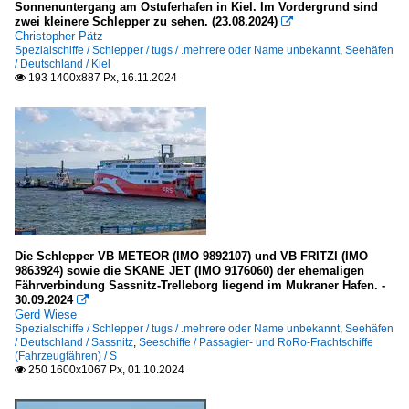
Sonnenuntergang am Ostuferhafen in Kiel. Im Vordergrund sind
Weser und Nebenflüsse
zwei kleinere Schlepper zu sehen. (23.08.2024)

Christopher Pätz
Spezialschiffe / Schlepper / tugs / .mehrere oder Name unbekannt
,
Seehäfen
Europa
/ Deutschland / Kiel
193 1400x887 Px, 16.11.2024

Elbe
Großbritannien
Themse
Südostasien
Mekong
Die Schlepper VB METEOR (IMO 9892107) und VB FRITZI (IMO
9863924) sowie die SKANE JET (IMO 9176060) der ehemaligen
Inselgruppen, Inseln
Fährverbindung Sassnitz-Trelleborg liegend im Mukraner Hafen. -
30.09.2024

Gerd Wiese
Finnland
Spezialschiffe / Schlepper / tugs / .mehrere oder Name unbekannt
,
Seehäfen
/ Deutschland / Sassnitz
,
Seeschiffe / Passagier- und RoRo-Frachtschiffe
Åland
(Fahrzeugfähren) / S
250 1600x1067 Px, 01.10.2024

Indonesien