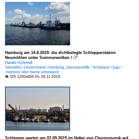
Segelschiffe
4- und mehr Master
S
Hamburg am 14.8.2019: die dichtbelegte Schlepperstation
Sonstiges
Neumühlen unter Sommerwolken /

Harald Schmidt
Seehäfen / Deutschland / Hamburg
,
Spezialschiffe / Schlepper / tugs /
Galerien
.mehrere oder Name unbekannt
325 1200x800 Px, 05.11.2019

Sail 2010 Bremerhaven
Sail 2015 Bremerhaven
Schiffsdetails
Stimmungsbilder
Hafeneinrichtungen
Sonstiges
Schlepper warten am 07.09.2019 im Hafen von Chornomorsk auf