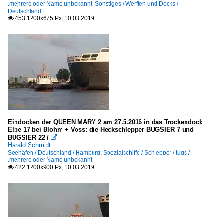
.mehrere oder Name unbekannt
,
Sonstiges / Werften und Docks /
Sächsische Dampfschiffahrts GmbH, Dresden
Deutschland
453 1200x675 Px, 10.03.2019

Schramm group, Brunsbüttel
URAG, Bremen
Japan
K - Line
Niederlande
Kotug International B.V., Rotterdam
Eindocken der QUEEN MARY 2 am 27.5.2016 in das Trockendock
Elbe 17 bei Blohm + Voss: die Heckschlepper BUGSIER 7 und
Norwegen
BUGSIER 22 /

Harald Schmidt
Höegh Autoliners AS, Oslo
Seehäfen / Deutschland / Hamburg
,
Spezialschiffe / Schlepper / tugs /
.mehrere oder Name unbekannt
Wallenius Wilhelmsen, Lysaker
422 1200x900 Px, 10.03.2019

Spanien
Boluda Corporacion Maritima
Ibaizabal, Las Arenas