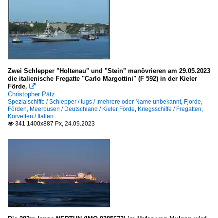
alle Inseln
Kanada
Vancouver Island
Kanäle
Zwei Schlepper "Holtenau" und "Stein" manövrieren am 29.05.2023
die italienische Fregatte "Carlo Margottini" (F 592) in der Kieler
Förde.

Deutschland
Christopher Pätz
Spezialschiffe / Schlepper / tugs / .mehrere oder Name unbekannt
,
Fjorde,
Dortmund-Ems-Kanal
Förden, Meerbusen / Deutschland / Kieler Förde
,
Kriegsschiffe / Fregatten,
Korvetten / Italien
341 1400x887 Px, 24.09.2023

Kriegsschiffe
Fregatten, Korvetten
Italien
Hilfsschiffe, Versorger
Deutschland