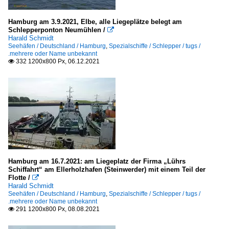
G
Hamburg am 3.9.2021, Elbe, alle Liegeplätze belegt am
H
Schlepperponton Neumühlen /

Harald Schmidt
I - J
Seehäfen / Deutschland / Hamburg
,
Spezialschiffe / Schlepper / tugs /
.mehrere oder Name unbekannt
M
332 1200x800 Px, 06.12.2021

S
T
Containerschiffe
.Name unbekannt
A
D
Hamburg am 16.7.2021: am Liegeplatz der Firma „Lührs
Schiffahrt“ am Ellerholzhafen (Steinwerder) mit einem Teil der
E
Flotte /

F
Harald Schmidt
Seehäfen / Deutschland / Hamburg
,
Spezialschiffe / Schlepper / tugs /
H
.mehrere oder Name unbekannt
291 1200x800 Px, 08.08.2021

L