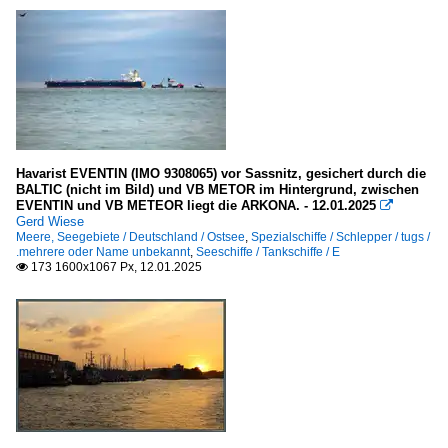
2020
2020
Fischereifahrzeuge
2021
Deutschland
2022
2023
BX - Bremerhaven (Hochsee)
2024
Havarist EVENTIN (IMO 9308065) vor Sassnitz, gesichert durch die
Fjorde, Förden, Meerbusen
2025
BALTIC (nicht im Bild) und VB METOR im Hintergrund, zwischen
EVENTIN und VB METEOR liegt die ARKONA. - 12.01.2025

2026
Deutschland
Gerd Wiese
Meere, Seegebiete / Deutschland / Ostsee
,
Spezialschiffe / Schlepper / tugs /
.mehrere oder Name unbekannt
Kieler Förde
,
Seeschiffe / Tankschiffe / E
173 1600x1067 Px, 12.01.2025

Norwegen
Oslofjord
Flüsse und Seen
Deutschland