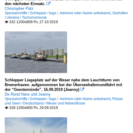
den nächsten Einsatz.

Seezeichen, Leuchtfeuer in Deutschland
Christopher Pätz
Spezialschiffe / Schlepper / tugs / .mehrere oder Name unbekannt
,
Seehäfen
Weser
/ Ukraine / Tschornomorsk
332 1200x809 Px, 27.10.2019

Werften und Docks
Deutschland
Spezialschiffe
Bagger / dredger
. Name unbekannt
Schlepper Liegeplatz auf der Weser nahe dem Leuchtturm von
Bremerhaven. aufgenommen bei der Überseehafenrundfahrt mit
P
der “Geestemünde”. 16.09.2019 (Jeanny)

De Rond Hans und Jeanny
Spezialschiffe / Schlepper / tugs / .mehrere oder Name unbekannt
,
Flüsse
Forschungsschiffe / research vessel
und Seen / Deutschland / Weser und Nebenflüsse
328 1200x800 Px, 29.09.2019

W
Lotsenboote / pilot boats
Deutschland