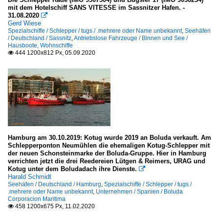
Passagier- und RoRo-Frachtschiffe (Fahrzeugfähren)
mit dem Hotelschiff SANS VITESSE im Sassnitzer Hafen. -
31.08.2020

S
Gerd Wiese
Spezialschiffe / Schlepper / tugs / .mehrere oder Name unbekannt
,
Seehäfen
/ Deutschland / Sassnitz
,
Antriebslose Fahrzeuge / Binnen und See /
Ro-Ro Frachtschiffe
Hausboote, Wohnschiffe
444 1200x812 Px, 05.09.2020

A
O
Stückgut- und Mehrzweckfrachter / general cargo
C
L
O
Hamburg am 30.10.2019: Kotug wurde 2019 an Boluda verkauft. Am
Schlepperponton Neumühlen die ehemaligen Kotug-Schlepper mit
S
der neuen Schonsteinmarke der Boluda-Gruppe. Hier in Hamburg
verrichten jetzt die drei Reedereien Lütgen & Reimers, URAG und
T
Kotug unter dem Boludadach ihre Dienste.

Harald Schmidt
Seehäfen / Deutschland / Hamburg
,
Spezialschiffe / Schlepper / tugs /
Tankschiffe
.mehrere oder Name unbekannt
,
Unternehmen / Spanien / Boluda
Corporacion Maritima
E
458 1200x675 Px, 11.02.2020

N