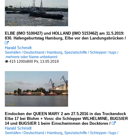
Polizeiboote u. -schiffe - Deutschland
nicht eindeutig zuzuordnen
ELBE (IMO 5100427) und HOLLAND (IMO 5153462) am 11.5.2019:
830. Hafengeburtstag Hamburg, Elbe vor den Landungsbrücken /
Unternehmen

Harald Schmidt
Seehäfen / Deutschland / Hamburg
Dänemark
,
Spezialschiffe / Schlepper / tugs /
.mehrere oder Name unbekannt
415 1200x800 Px, 13.05.2019

A.P. Moller - Maersk Group
Deutschland
Bugsier, Hamburg
Deutsche Binnenreederei AG, Berlin
Fairplay, Hamburg
Otto Wulf, Cuxhaven - Rostock
Eindocken der QUEEN MARY 2 am 27.5.2016 in das Trockendock
Elbe 17 bei Blohm + Voss: die Schlepper WILHELMINE, BUGSIER
Petersen & Alpers, Hamburg
14 und BUGSIER 1 beim Einschwimmen des Docktores /

Harald Schmidt
Phoenix Reisen, Bonn
Seehäfen / Deutschland / Hamburg
,
Spezialschiffe / Schlepper / tugs /