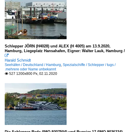
W
Kreuzfahrt-/ Passagierschiffe
A
D
Kühlschiffe / reefer
Schlepper JÖRN (H4028) und ALEX (H 4005) am 13.9.2020,
Hamburg, Liegeplatz Hansahafen, Eigner: Walter Lauk, Hamburg /
D

Harald Schmidt
E - F
Seehäfen / Deutschland / Hamburg
,
Spezialschiffe / Schlepper / tugs /
.mehrere oder Name unbekannt
527 1200x800 Px, 02.11.2020

Massengutfrachter / bulk carrier
G
X - Y - Z
Offshore-Versorgungs- und Hilfsschiffe
F
Die Schlepper Rade (IMO 9307504) und Bugsier 17 (IMO 9036234)