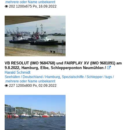
.mehrere oder Name unbekannt
Malta
202 1200x675 Px, 16.09.2022

Valletta
Polen
Gdynia/Gdingen
Russland
St. Petersburg
VB RESOLUT (IMO 9684768) und FAIRPLAY XV (IMO 9681091) am
9.8.2022, Hamburg, Elbe, Schlepperponton Neumühlen /

Harald Schmidt
Ukraine
Seehäfen / Deutschland / Hamburg
,
Spezialschiffe / Schlepper / tugs /
.mehrere oder Name unbekannt
Tschornomorsk
227 1200x800 Px, 02.09.2022

Seeschiffe
Autotransporter / vehicles carrier
C
E