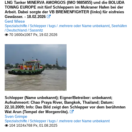
2007
LNG Tanker MINERVA AMORGOS (IMO 9885855) und die BOLUDA
TOWAG EUROPE mit fünf Schleppern im Mukraner Hafen bei der
Binnenhäfen
2008
Arbeit. Dabei sorgte der VB BREMENFIGHTER (links) für eisfreies
Gewässer. - 18.02.2026

2009
Gerd Wiese
Deutschland
Spezialschiffe / Schlepper / tugs / .mehrere oder Name unbekannt
,
Seehäfen
/ Deutschland / Sassnitz
Dresden
2010
70 1600x1067 Px, 19.02.2026

2010
Binnenschiffe
2011
2012
FGS - Fahrgastschiffe
2013
.mehrere oder Name unbekannt
2014
Schubboote und -verbände
2015
.Name unbekannt
2016
Schlepper (Name unbekannt); Eigner/Betreiber: unbekannt;
2017
Aufnahmeort: Chao Praya River, Bangkok, Thailand; Datum:
22.10.2009; Info: Das Bild zeigt den Schlepper vor dem berühmten
Dampfschiffe
2018
Wat Arun (Tempel der Morgenröte).

Sven Grimpe
2019
Personendampfer (Binnen)
Spezialschiffe / Schlepper / tugs / .mehrere oder Name unbekannt
104 1024x768 Px, 01.08.2025

D