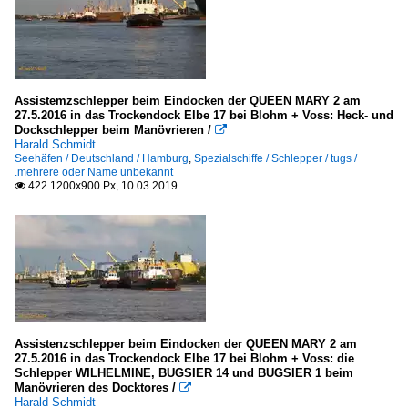
Sertosa Norte, A Coruña
Tschechien
CSPL
Assistemzschlepper beim Eindocken der QUEEN MARY 2 am
27.5.2016 in das Trockendock Elbe 17 bei Blohm + Voss: Heck- und
Dockschlepper beim Manövrieren /

Yachten, Freizeitfahrzeuge
Harald Schmidt
Seehäfen / Deutschland / Hamburg
,
Spezialschiffe / Schlepper / tugs /
.mehrere oder Name unbekannt
Super-, Mega- und Gigayachten
422 1200x900 Px, 10.03.2019

S
Assistenzschlepper beim Eindocken der QUEEN MARY 2 am
27.5.2016 in das Trockendock Elbe 17 bei Blohm + Voss: die
Schlepper WILHELMINE, BUGSIER 14 und BUGSIER 1 beim
Manövrieren des Docktores /

Harald Schmidt