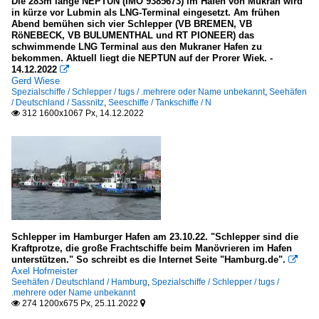
Die 283m lange NEPTUN (IMO 9385673) im Hafen von Mukran wird
in kürze vor Lubmin als LNG-Terminal eingesetzt. Am frühen
Minenabwehrfahrzeuge
Abend bemühen sich vier Schlepper (VB BREMEN, VB
RöNEBECK, VB BULUMENTHAL und RT PIONEER) das
Deutschland
schwimmende LNG Terminal aus den Mukraner Hafen zu
bekommen. Aktuell liegt die NEPTUN auf der Prorer Wiek. -
14.12.2022

Meere, Seegebiete
Gerd Wiese
Spezialschiffe / Schlepper / tugs / .mehrere oder Name unbekannt
,
Seehäfen
/ Deutschland / Sassnitz
,
Seeschiffe / Tankschiffe / N
Deutschland
312 1600x1067 Px, 14.12.2022

Ostsee
Museen, Ausstellungen
Deutschland
Deutsches Schifffahrtsmuseum, Bremerhaven
Schlepper im Hamburger Hafen am 23.10.22. "Schlepper sind die
Museumshafen Leer
Kraftprotze, die große Frachtschiffe beim Manövrieren im Hafen
unterstützen." So schreibt es die Internet Seite "Hamburg.de".

Axel Hofmeister
Seehäfen
Seehäfen / Deutschland / Hamburg
,
Spezialschiffe / Schlepper / tugs /
.mehrere oder Name unbekannt
274 1200x675 Px, 25.11.2022


Belgien