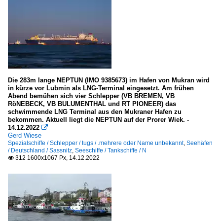
Die 283m lange NEPTUN (IMO 9385673) im Hafen von Mukran wird
in kürze vor Lubmin als LNG-Terminal eingesetzt. Am frühen
Abend bemühen sich vier Schlepper (VB BREMEN, VB
RöNEBECK, VB BULUMENTHAL und RT PIONEER) das
schwimmende LNG Terminal aus den Mukraner Hafen zu
bekommen. Aktuell liegt die NEPTUN auf der Prorer Wiek. -
14.12.2022

Gerd Wiese
Spezialschiffe / Schlepper / tugs / .mehrere oder Name unbekannt
,
Seehäfen
/ Deutschland / Sassnitz
,
Seeschiffe / Tankschiffe / N
312 1600x1067 Px, 14.12.2022
