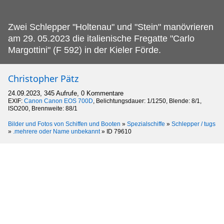
Zwei Schlepper "Holtenau" und "Stein" manövrieren
am 29.
05.2023 die italienische Fregatte "Carlo
Margottini" (F 592) in der Kieler Förde.
Christopher Pätz
24.09.2023, 345 Aufrufe, 0 Kommentare
EXIF:
Canon Canon EOS 700D
, Belichtungsdauer: 1/1250, Blende: 8/1,
ISO200, Brennweite: 88/1
Bilder und Fotos von Schiffen und Booten
»
Spezialschiffe
»
Schlepper / tugs
»
.mehrere oder Name unbekannt
»
ID 79610