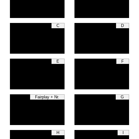
C
D
E
F
Fairplay + Nr.
G
H
I