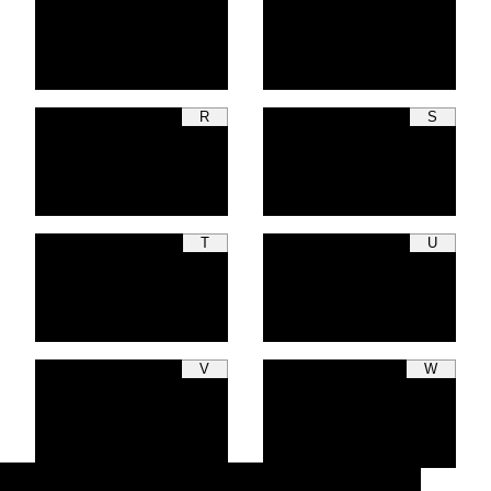
R
S
T
U
V
W