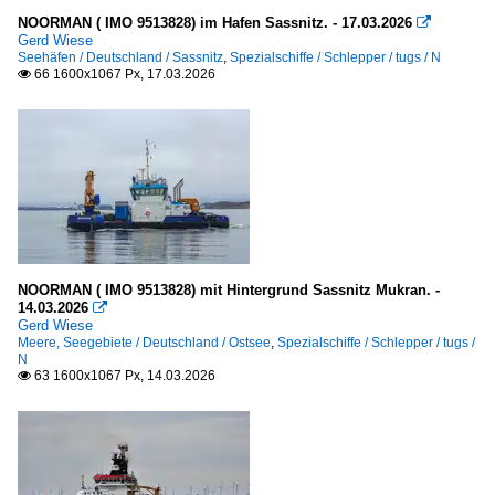
Lotsenboote / pilot boats
NOORMAN ( IMO 9513828) im Hafen Sassnitz. - 17.03.2026

Deutschland
Gerd Wiese
Seehäfen / Deutschland / Sassnitz
,
Spezialschiffe / Schlepper / tugs / N
66 1600x1067 Px, 17.03.2026

Schlepper / tugs
G
Unternehmen
Deutschland
Bugsier, Hamburg
NOORMAN ( IMO 9513828) mit Hintergrund Sassnitz Mukran. -
14.03.2026

Gerd Wiese
Meere, Seegebiete / Deutschland / Ostsee
,
Spezialschiffe / Schlepper / tugs /
N
63 1600x1067 Px, 14.03.2026
