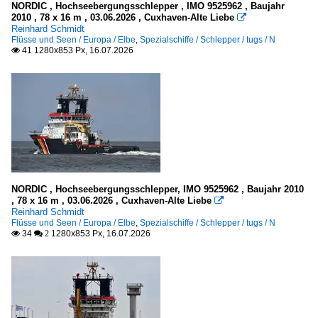
2012
NORDIC , Hochseebergungsschlepper , IMO 9525962 , Baujahr
O
2010 , 78 x 16 m , 03.06.2026 , Cuxhaven-Alte Liebe

2014
Reinhard Schmidt
Flüsse und Seen / Europa / Elbe
,
Spezialschiffe / Schlepper / tugs / N
2015
Flüsse und Seen
41 1280x853 Px, 16.07.2026

2016
Europa
2017
Elbe
2018
2020
Inselgruppen, Inseln
2020
Norwegen
2021
NORDIC , Hochseebergungsschlepper, IMO 9525962 , Baujahr 2010
Lofoten
, 78 x 16 m , 03.06.2026 , Cuxhaven-Alte Liebe

2022
Reinhard Schmidt
Flüsse und Seen / Europa / Elbe
,
Spezialschiffe / Schlepper / tugs / N
2024
Kleinere Häfen
34
1280x853 Px, 16.07.2026

 2
2025
Deutschland
2026
in Schleswig-Holstein a.d. Ostsee