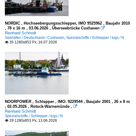
Meere, Seegebiete
Deutschland
NORDIC , Hochseebergungsschlepper, IMO 9525962 , Baujahr 2010
Nordsee
, 78 x 16 m , 03.06.2026 , Überseebrücke Cuxhaven

Reinhard Schmidt
Ostsee
Seehäfen / Deutschland / Cuxhaven
,
Spezialschiffe / Schlepper / tugs / N
35 1280x853 Px, 16.07.2026

Seegebiete
Nordatlantik
Nordsee
Seehäfen
NOORPOWER , Schlepper , IMO: 9229544 , Baujahr 2001 , 26 x 8 m
Deutschland
, 02.05.2026 , Rotock-Warnemünde ,

Reinhard Schmidt
Bremerhaven
Spezialschiffe / Schlepper / tugs / N
29 1280x853 Px, 13.06.2026

Cuxhaven
Kiel