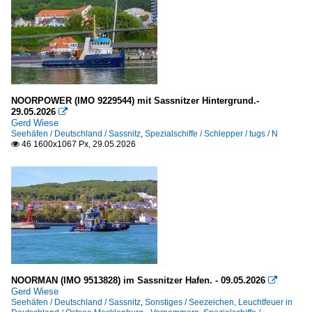
Rostock-Warnemünde
Sassnitz
Stralsund
Malta
NOORPOWER (IMO 9229544) mit Sassnitzer Hintergrund.-
Valletta
29.05.2026

Gerd Wiese
Seehäfen / Deutschland / Sassnitz
,
Spezialschiffe / Schlepper / tugs / N
Norwegen
46 1600x1067 Px, 29.05.2026

Tromsø
Seeschiffe
Offshore-Versorgungs- und Hilfsschiffe
N
NOORMAN (IMO 9513828) im Sassnitzer Hafen. - 09.05.2026
Passagier- und RoRo-Frachtschiffe (Fahrzeugfähren)

Gerd Wiese
Seehäfen / Deutschland / Sassnitz
,
Sonstiges / Seezeichen, Leuchtfeuer in
O