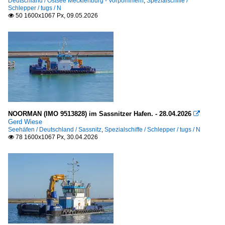
Deutschland / Ostsee Mecklenburg - Vorpommern
,
Spezialschiffe /
Schlepper / tugs / N
50 1600x1067 Px, 09.05.2026

Sonstiges
Galerien
Schiffsdetails
Seezeichen, Leuchtfeuer in Deutschland
Ostsee Mecklenburg - Vorpommern
NOORMAN (IMO 9513828) im Sassnitzer Hafen. - 28.04.2026

Gerd Wiese
Spezialschiffe
Seehäfen / Deutschland / Sassnitz
,
Spezialschiffe / Schlepper / tugs / N
78 1600x1067 Px, 30.04.2026

Eisbrecher / icebreaker
M - N - O
Kabel- und Rohrleger
L - Z