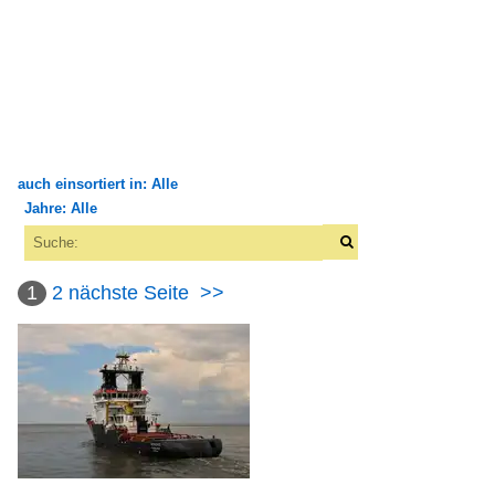
auch einsortiert in: Alle
Jahre: Alle
×
×
Alle Kategorien
Alle Jahre
Antriebslose Fahrzeuge
1
2
nächste Seite
>>
1950
Binnen und See
1957
Bargen, Pontons
2010
Binnenschiffe
2010
2011
FGS - Fahrgastschiffe