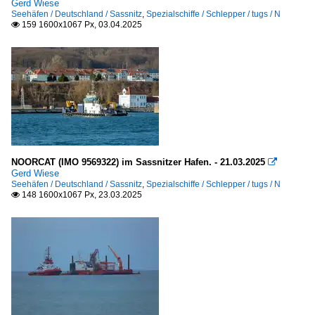
Gerd Wiese
Seehäfen / Deutschland / Sassnitz
,
Spezialschiffe / Schlepper / tugs / N
159 1600x1067 Px, 03.04.2025

NOORCAT (IMO 9569322) im Sassnitzer Hafen. - 21.03.2025

Gerd Wiese
Seehäfen / Deutschland / Sassnitz
,
Spezialschiffe / Schlepper / tugs / N
148 1600x1067 Px, 23.03.2025
