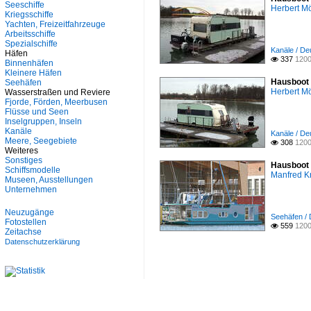
Seeschiffe
Herbert Mö
Kriegsschiffe
Yachten, Freizeitfahrzeuge
Arbeitsschiffe
Spezialschiffe
Kanäle / D
Häfen
337
1200

Binnenhäfen
Kleinere Häfen
Hausboot 
Seehäfen
Herbert Mö
Wasserstraßen und Reviere
Fjorde, Förden, Meerbusen
Flüsse und Seen
Inselgruppen, Inseln
Kanäle
Kanäle / D
Meere, Seegebiete
308
1200

Weiteres
Sonstiges
Hausboot 
Schiffsmodelle
Manfred K
Museen, Ausstellungen
Unternehmen
Neuzugänge
Seehäfen /
Fotostellen
559
1200

Zeitachse
Datenschutzerklärung