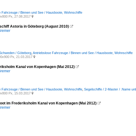
e Fahrzeuge / Binnen und See / Hausboote, Wohnschiffe
x800 Px, 27.08.2017

schiff Astoria in Göteborg (August 2010)

Bremer
 Schweden / Göteborg
,
Antriebslose Fahrzeuge / Binnen und See / Hausboote, Wohnschiffe
0x900 Px, 21.03.2017

riksholm Kanal von Kopenhagen (Mai 2012)

Bremer
e Fahrzeuge / Binnen und See / Hausboote, Wohnschiffe
,
Segelschiffe / 2-Master / .Name u
x800 Px, 15.03.2017

oot im Frederiksholm Kanal von Kopenhagen (Mai 2012)

Bremer