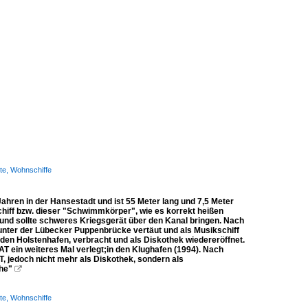
te, Wohnschiffe
hren in der Hansestadt und ist 55 Meter lang und 7,5 Meter
hiff bzw. dieser "Schwimmkörper", wie es korrekt heißen
 und sollte schweres Kriegsgerät über den Kanal bringen. Nach
 unter der Lübecker Puppenbrücke vertäut und als Musikschiff
n den Holstenhafen, verbracht und als Diskothek wiedereröffnet.
 ein weiteres Mal verlegt;in den Klughafen (1994). Nach
jedoch nicht mehr als Diskothek, sondern als
che"

te, Wohnschiffe