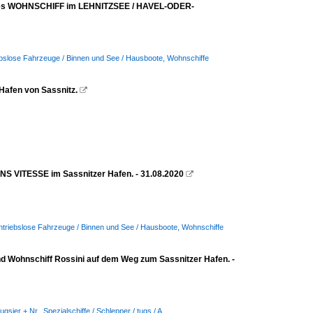
loses WOHNSCHIFF im LEHNITZSEE / HAVEL-ODER-
ebslose Fahrzeuge / Binnen und See / Hausboote, Wohnschiffe
Hafen von Sassnitz.

NS VITESSE im Sassnitzer Hafen. - 31.08.2020

ntriebslose Fahrzeuge / Binnen und See / Hausboote, Wohnschiffe
d Wohnschiff Rossini auf dem Weg zum Sassnitzer Hafen. -
Bugsier + Nr.
,
Spezialschiffe / Schlepper / tugs / A