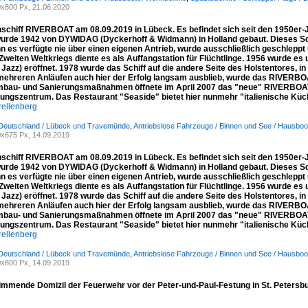
x800 Px, 21.06.2020
schiff RIVERBOAT am 08.09.2019 in Lübeck. Es befindet sich seit den 1950er-Ja
 wurde 1942 von DYWIDAG (Dyckerhoff & Widmann) in Holland gebaut. Dieses Sc
n es verfügte nie über einen eigenen Antrieb, wurde ausschließlich geschleppt
Zweiten Weltkriegs diente es als Auffangstation für Flüchtlinge. 1956 wurde es
 Jazz) eröffnet. 1978 wurde das Schiff auf die andere Seite des Holstentores, i
mehreren Anläufen auch hier der Erfolg langsam ausblieb, wurde das RIVERBOAT
bau- und Sanierungsmaßnahmen öffnete im April 2007 das "neue" RIVERBOAT, 
tungszentrum. Das Restaurant "Seaside" bietet hier nunmehr "italienische Kü
rellenberg
 Deutschland / Lübeck und Travemünde
,
Antriebslose Fahrzeuge / Binnen und See / Hausboo
x675 Px, 14.09.2019
schiff RIVERBOAT am 08.09.2019 in Lübeck. Es befindet sich seit den 1950er-Ja
 wurde 1942 von DYWIDAG (Dyckerhoff & Widmann) in Holland gebaut. Dieses Sc
n es verfügte nie über einen eigenen Antrieb, wurde ausschließlich geschleppt
Zweiten Weltkriegs diente es als Auffangstation für Flüchtlinge. 1956 wurde es
 Jazz) eröffnet. 1978 wurde das Schiff auf die andere Seite des Holstentores, i
mehreren Anläufen auch hier der Erfolg langsam ausblieb, wurde das RIVERBOAT
bau- und Sanierungsmaßnahmen öffnete im April 2007 das "neue" RIVERBOAT, 
tungszentrum. Das Restaurant "Seaside" bietet hier nunmehr "italienische Kü
rellenberg
 Deutschland / Lübeck und Travemünde
,
Antriebslose Fahrzeuge / Binnen und See / Hausboo
x800 Px, 14.09.2019
mmende Domizil der Feuerwehr vor der Peter-und-Paul-Festung in St. Petersbu