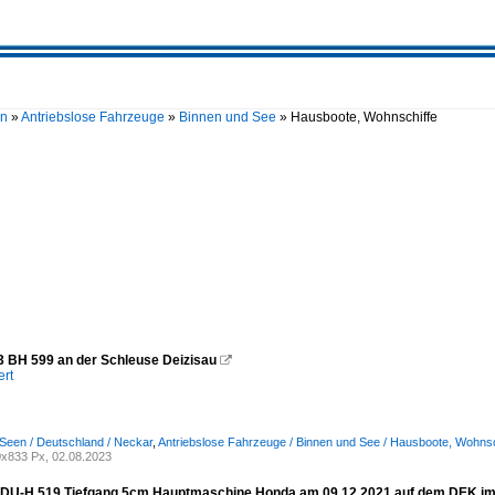
en
»
Antriebslose Fahrzeuge
»
Binnen und See
»
Hausboote, Wohnschiffe
3 BH 599 an der Schleuse Deizisau

ert
Seen / Deutschland / Neckar
,
Antriebslose Fahrzeuge / Binnen und See / Hausboote, Wohnsc
x833 Px, 02.08.2023
DU-H 519 Tiefgang 5cm Hauptmaschine Honda am 09.12.2021 auf dem DEK im 