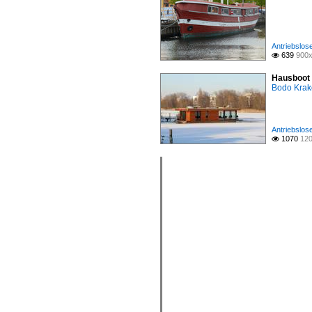
Antriebslos
639
900x

Hausboot
Bodo Kra
Antriebslos
1070
120
