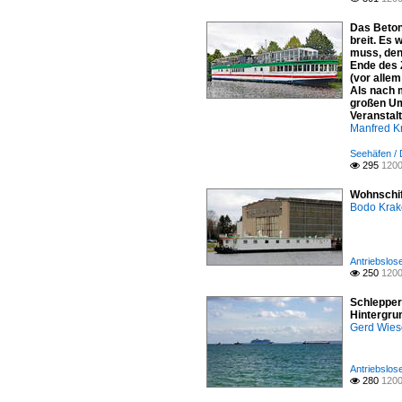
Das Beton
breit. Es
muss, den
Ende des 
(vor allem
Als nach 
großen Um
Veranstal
Manfred K
Seehäfen /
295
1200

Wohnschif
Bodo Kra
Antriebslos
250
1200

Schlepper
Hintergru
Gerd Wies
Antriebslos
280
1200
