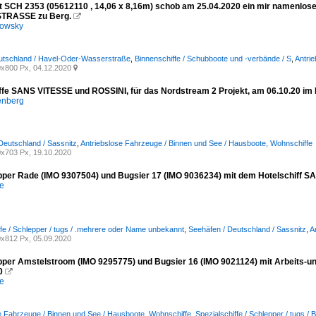
 SCH 2353 (05612110 , 14,06 x 8,16m) schob am 25.04.2020 ein mir namen
RASSE zu Berg.

kowsky
eutschland / Havel-Oder-Wasserstraße
,
Binnenschiffe / Schubboote und -verbände / S
,
Antri
x800 Px, 04.12.2020

fe SANS VITESSE und ROSSINI, für das Nordstream 2 Projekt, am 06.10.20 im 
enberg
Deutschland / Sassnitz
,
Antriebslose Fahrzeuge / Binnen und See / Hausboote, Wohnschiffe
x703 Px, 19.10.2020
pper Rade (IMO 9307504) und Bugsier 17 (IMO 9036234) mit dem Hotelschiff SA
e
ffe / Schlepper / tugs / .mehrere oder Name unbekannt
,
Seehäfen / Deutschland / Sassnitz
,
A
x812 Px, 05.09.2020
pper Amstelstroom (IMO 9295775) und Bugsier 16 (IMO 9021124) mit Arbeits-un
20

e
e Fahrzeuge / Binnen und See / Hausboote, Wohnschiffe
,
Spezialschiffe / Schlepper / tugs / 