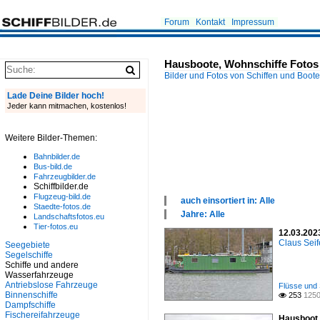
Forum
Kontakt
Impressum
Hausboote, Wohnschiffe Fotos
Bilder und Fotos von Schiffen und Boot
Lade Deine Bilder hoch!
Jeder kann mitmachen, kostenlos!
Weitere Bilder-Themen:
Bahnbilder.de
Bus-bild.de
Fahrzeugbilder.de
Schiffbilder.de
Flugzeug-bild.de
auch einsortiert in: Alle
Staedte-fotos.de
×
Jahre: Alle
Landschaftsfotos.eu
Alle Kategorien
×
Tier-fotos.eu
12.03.202
Binnenhäfen
Alle Jahre
Claus Seif
Seegebiete
Binnenschiffe
2010
Segelschiffe
Flüsse und Seen
2020
Schiffe und andere
Kanäle
Wasserfahrzeuge
Seehäfen
Antriebslose Fahrzeuge
Flüsse und 
Segelschiffe
Binnenschiffe
253
1250

Spezialschiffe
Dampfschiffe
Fischereifahrzeuge
Hausboot 