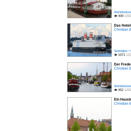
Antriebslos
409
1200

Das Hotel
Christian 
Seehäfen /
1071
120

Der Frede
Christian 
Antriebslos
452
1200

Ein Hausb
Christian 