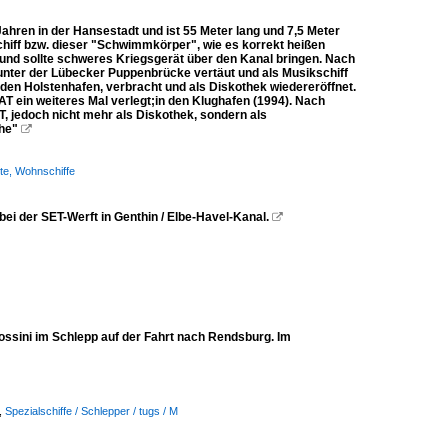
hren in der Hansestadt und ist 55 Meter lang und 7,5 Meter
hiff bzw. dieser "Schwimmkörper", wie es korrekt heißen
 und sollte schweres Kriegsgerät über den Kanal bringen. Nach
 unter der Lübecker Puppenbrücke vertäut und als Musikschiff
n den Holstenhafen, verbracht und als Diskothek wiedereröffnet.
 ein weiteres Mal verlegt;in den Klughafen (1994). Nach
jedoch nicht mehr als Diskothek, sondern als
che"

te, Wohnschiffe
i der SET-Werft in Genthin / Elbe-Havel-Kanal.

sini im Schlepp auf der Fahrt nach Rendsburg. Im
,
Spezialschiffe / Schlepper / tugs / M