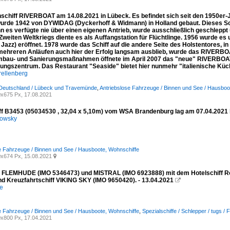
schiff RIVERBOAT am 14.08.2021 in Lübeck. Es befindet sich seit den 1950er-Ja
 wurde 1942 von DYWIDAG (Dyckerhoff & Widmann) in Holland gebaut. Dieses Sc
n es verfügte nie über einen eigenen Antrieb, wurde ausschließlich geschleppt
Zweiten Weltkriegs diente es als Auffangstation für Flüchtlinge. 1956 wurde es
 Jazz) eröffnet. 1978 wurde das Schiff auf die andere Seite des Holstentores, i
mehreren Anläufen auch hier der Erfolg langsam ausblieb, wurde das RIVERBOAT
bau- und Sanierungsmaßnahmen öffnete im April 2007 das "neue" RIVERBOAT, 
tungszentrum. Das Restaurant "Seaside" bietet hier nunmehr "italienische Kü
rellenberg
 Deutschland / Lübeck und Travemünde
,
Antriebslose Fahrzeuge / Binnen und See / Hausboo
x675 Px, 17.08.2021
f B3453 (05034530 , 32,04 x 5,10m) vom WSA Brandenburg lag am 07.04.2021 be
kowsky
e Fahrzeuge / Binnen und See / Hausboote, Wohnschiffe
x674 Px, 15.08.2021

 FLEMHUDE (IMO 5346473) und MISTRAL (IMO 6923888) mit dem Hotelschiff Ros
nd Kreuzfahrtschiff VIKING SKY (IMO 9650420). - 13.04.2021

e
e Fahrzeuge / Binnen und See / Hausboote, Wohnschiffe
,
Spezialschiffe / Schlepper / tugs / F
x800 Px, 17.04.2021