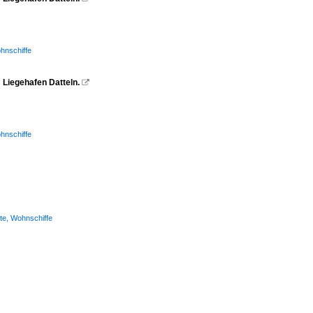
hnschiffe
Liegehafen Datteln.

hnschiffe
te, Wohnschiffe