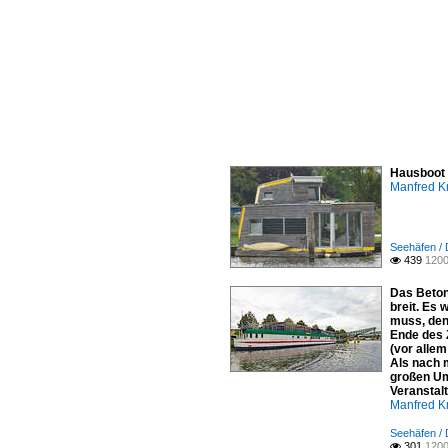
Hausboot 
Manfred K
Seehäfen /
439
1200

Das Beton
breit. Es
muss, den
Ende des 
(vor allem
Als nach 
großen Um
Veranstal
Manfred K
Seehäfen /
301
1200
