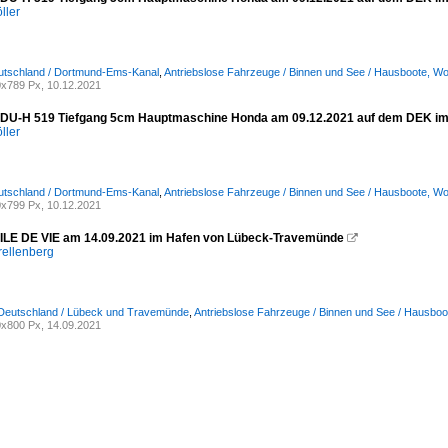
ller
eutschland / Dortmund-Ems-Kanal
,
Antriebslose Fahrzeuge / Binnen und See / Hausboote, Wo
x789 Px, 10.12.2021
DU-H 519 Tiefgang 5cm Hauptmaschine Honda am 09.12.2021 auf dem DEK im 
ller
eutschland / Dortmund-Ems-Kanal
,
Antriebslose Fahrzeuge / Binnen und See / Hausboote, Wo
x799 Px, 10.12.2021
ILE DE VIE am 14.09.2021 im Hafen von Lübeck-Travemünde

rellenberg
 Deutschland / Lübeck und Travemünde
,
Antriebslose Fahrzeuge / Binnen und See / Hausboo
x800 Px, 14.09.2021