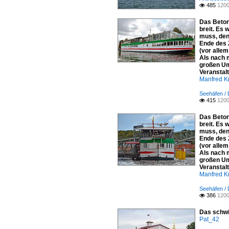
485
1200

Das Beton
breit. Es
muss, den
Ende des 
(vor allem
Als nach 
großen Um
Veranstal
Manfred K
Seehäfen /
415
1200

Das Beton
breit. Es
muss, den
Ende des 
(vor allem
Als nach 
großen Um
Veranstal
Manfred K
Seehäfen /
386
1200

Das schwi
Pat_42