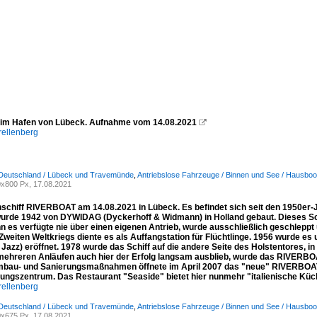
im Hafen von Lübeck. Aufnahme vom 14.08.2021

rellenberg
 Deutschland / Lübeck und Travemünde
,
Antriebslose Fahrzeuge / Binnen und See / Hausboo
x800 Px, 17.08.2021
schiff RIVERBOAT am 14.08.2021 in Lübeck. Es befindet sich seit den 1950er-Ja
 wurde 1942 von DYWIDAG (Dyckerhoff & Widmann) in Holland gebaut. Dieses Sc
n es verfügte nie über einen eigenen Antrieb, wurde ausschließlich geschleppt
Zweiten Weltkriegs diente es als Auffangstation für Flüchtlinge. 1956 wurde es
 Jazz) eröffnet. 1978 wurde das Schiff auf die andere Seite des Holstentores, i
mehreren Anläufen auch hier der Erfolg langsam ausblieb, wurde das RIVERBOAT
bau- und Sanierungsmaßnahmen öffnete im April 2007 das "neue" RIVERBOAT, 
tungszentrum. Das Restaurant "Seaside" bietet hier nunmehr "italienische Kü
rellenberg
 Deutschland / Lübeck und Travemünde
,
Antriebslose Fahrzeuge / Binnen und See / Hausboo
x675 Px, 17.08.2021