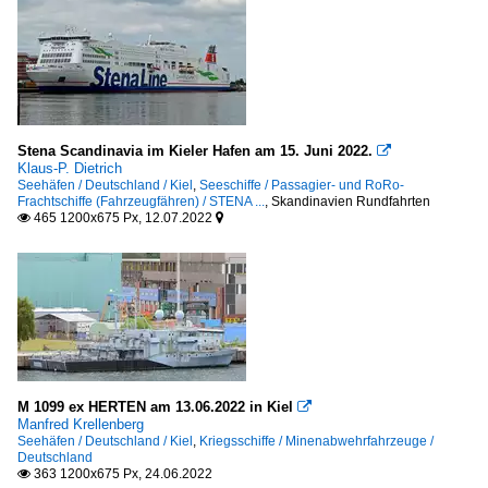
Stena Scandinavia im Kieler Hafen am 15. Juni 2022.

Klaus-P. Dietrich
Seehäfen / Deutschland / Kiel
,
Seeschiffe / Passagier- und RoRo-
Frachtschiffe (Fahrzeugfähren) / STENA ...
,
Skandinavien Rundfahrten
465 1200x675 Px, 12.07.2022


M 1099 ex HERTEN am 13.06.2022 in Kiel

Manfred Krellenberg
Seehäfen / Deutschland / Kiel
,
Kriegsschiffe / Minenabwehrfahrzeuge /
Deutschland
363 1200x675 Px, 24.06.2022
