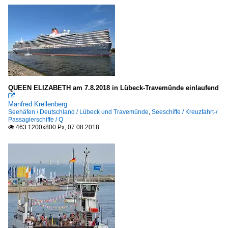
QUEEN ELIZABETH am 7.8.2018 in Lübeck-Travemünde einlaufend

Manfred Krellenberg
Seehäfen / Deutschland / Lübeck und Travemünde
,
Seeschiffe / Kreuzfahrt-/
Passagierschiffe / Q
463 1200x800 Px, 07.08.2018
